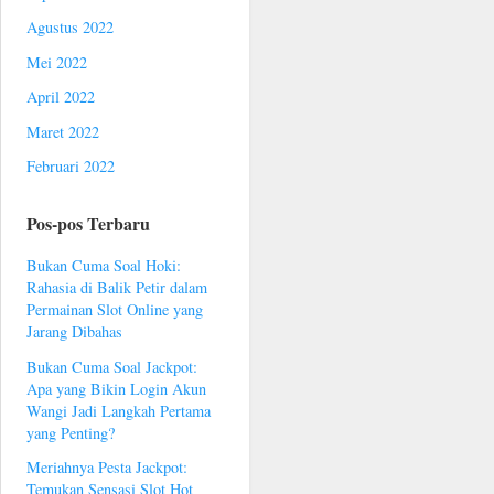
Agustus 2022
Mei 2022
April 2022
Maret 2022
Februari 2022
Pos-pos Terbaru
Bukan Cuma Soal Hoki:
Rahasia di Balik Petir dalam
Permainan Slot Online yang
Jarang Dibahas
Bukan Cuma Soal Jackpot:
Apa yang Bikin Login Akun
Wangi Jadi Langkah Pertama
yang Penting?
Meriahnya Pesta Jackpot:
Temukan Sensasi Slot Hot