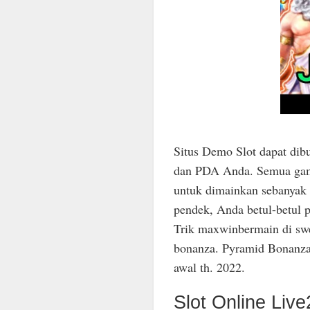
Situs Demo Slot dapat dibu
dan PDA Anda. Semua game 
untuk dimainkan sebanyak 
pendek, Anda betul-betul 
Trik maxwinbermain di swe
bonanza. Pyramid Bonanza m
awal th. 2022.
Slot Online Live