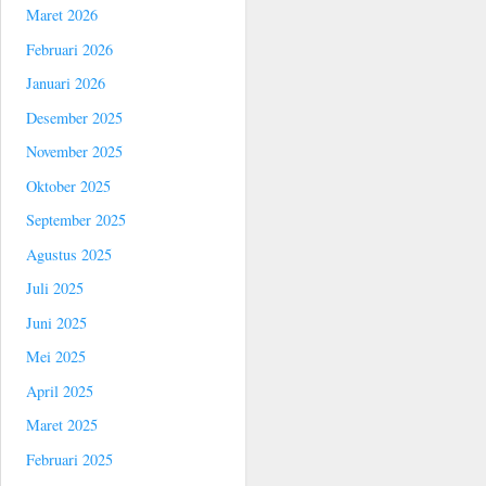
Maret 2026
Februari 2026
Januari 2026
Desember 2025
November 2025
Oktober 2025
September 2025
Agustus 2025
Juli 2025
Juni 2025
Mei 2025
April 2025
Maret 2025
Februari 2025