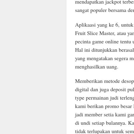
mendapatkan jackpot terbes
sangat populer bersama den
Aplikaasi yang ke 6, untu
Fruit Slice Master, atau 
pecinta game online tentu 
Hal ini ditunjukkan berasa
yang mengatakan segera m
menghasilkan uang.
Memberikan metode desopit
digital dan juga deposit p
type permainan judi terlen
kami berikan promo besar 
jadi member setia kami ga
di undi setiap bulannya. 
tidak terlupakan untuk se