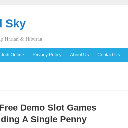
d Sky
kap Harian & Hiburan
Judi Online
Privacy Policy
About Us
Contact Us
 Free Demo Slot Games
ding A Single Penny