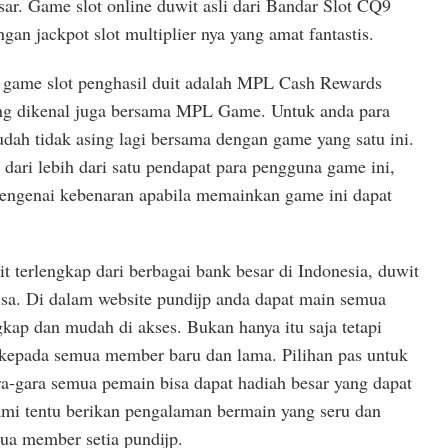
ar. Game slot online duwit asli dari Bandar Slot CQ9
gan jackpot slot multiplier nya yang amat fantastis.
k game slot penghasil duit adalah MPL Cash Rewards
yang dikenal juga bersama MPL Game. Untuk anda para
udah tidak asing lagi bersama dengan game yang satu ini.
l dari lebih dari satu pendapat para pengguna game ini,
engenai kebenaran apabila memainkan game ini dapat
 terlengkap dari berbagai bank besar di Indonesia, duwit
ulsa. Di dalam website pundijp anda dapat main semua
gkap dan mudah di akses. Bukan hanya itu saja tetapi
kepada semua member baru dan lama. Pilihan pas untuk
ra-gara semua pemain bisa dapat hadiah besar yang dapat
Kami tentu berikan pengalaman bermain yang seru dan
mua member setia pundijp.