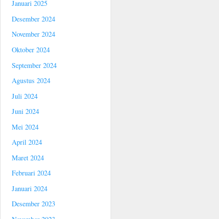
Januari 2025
Desember 2024
November 2024
Oktober 2024
September 2024
Agustus 2024
Juli 2024
Juni 2024
Mei 2024
April 2024
Maret 2024
Februari 2024
Januari 2024
Desember 2023