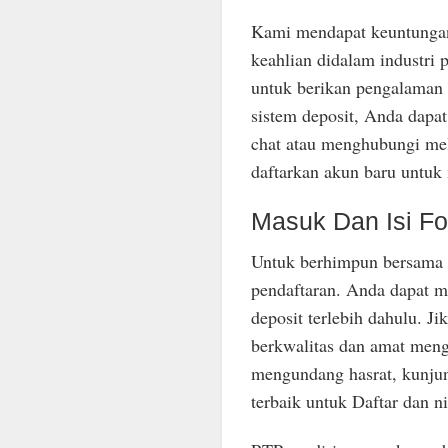
Kami mendapat keuntungan 
keahlian didalam industri
untuk berikan pengalaman b
sistem deposit, Anda dapa
chat atau menghubungi mela
daftarkan akun baru untuk
Masuk Dan Isi Fo
Untuk berhimpun bersama S
pendaftaran. Anda dapat 
deposit terlebih dahulu. 
berkwalitas dan amat men
mengundang hasrat, kunju
terbaik untuk Daftar dan 