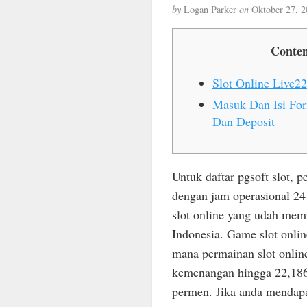
by
Logan Parker
on
Oktober 27, 2
Conten
Slot Online Live22
Masuk Dan Isi For
Dan Deposit
Untuk daftar pgsoft slot,
dengan jam operasional 24
slot online yang udah memil
Indonesia. Game slot onli
mana permainan slot online
kemenangan hingga 22,186
permen. Jika anda mendapa