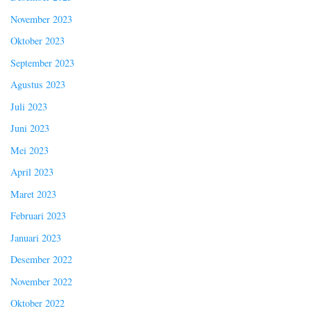
November 2023
Oktober 2023
September 2023
Agustus 2023
Juli 2023
Juni 2023
Mei 2023
April 2023
Maret 2023
Februari 2023
Januari 2023
Desember 2022
November 2022
Oktober 2022