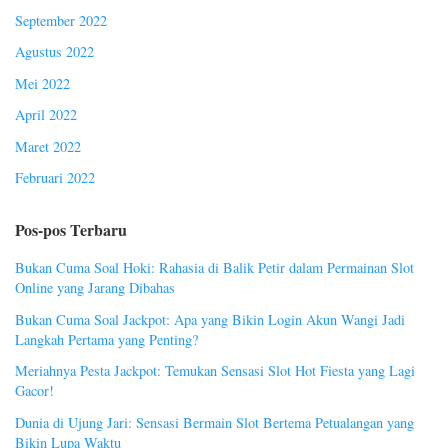
September 2022
Agustus 2022
Mei 2022
April 2022
Maret 2022
Februari 2022
Pos-pos Terbaru
Bukan Cuma Soal Hoki: Rahasia di Balik Petir dalam Permainan Slot
Online yang Jarang Dibahas
Bukan Cuma Soal Jackpot: Apa yang Bikin Login Akun Wangi Jadi
Langkah Pertama yang Penting?
Meriahnya Pesta Jackpot: Temukan Sensasi Slot Hot Fiesta yang Lagi
Gacor!
Dunia di Ujung Jari: Sensasi Bermain Slot Bertema Petualangan yang
Bikin Lupa Waktu