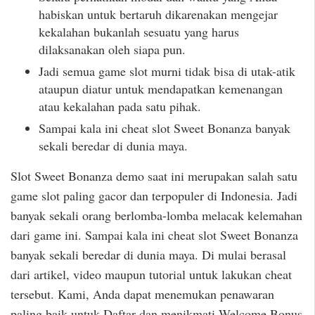
habiskan untuk bertaruh dikarenakan mengejar
kekalahan bukanlah sesuatu yang harus
dilaksanakan oleh siapa pun.
Jadi semua game slot murni tidak bisa di utak-atik
ataupun diatur untuk mendapatkan kemenangan
atau kekalahan pada satu pihak.
Sampai kala ini cheat slot Sweet Bonanza banyak
sekali beredar di dunia maya.
Slot Sweet Bonanza demo saat ini merupakan salah satu
game slot paling gacor dan terpopuler di Indonesia. Jadi
banyak sekali orang berlomba-lomba melacak kelemahan
dari game ini. Sampai kala ini cheat slot Sweet Bonanza
banyak sekali beredar di dunia maya. Di mulai berasal
dari artikel, video maupun tutorial untuk lakukan cheat
tersebut. Kami, Anda dapat menemukan penawaran
paling baik untuk Daftar dan menikmati Welcome Bonus