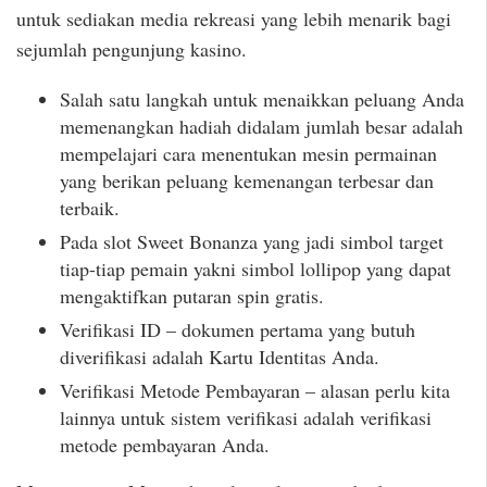
untuk sediakan media rekreasi yang lebih menarik bagi
sejumlah pengunjung kasino.
Salah satu langkah untuk menaikkan peluang Anda
memenangkan hadiah didalam jumlah besar adalah
mempelajari cara menentukan mesin permainan
yang berikan peluang kemenangan terbesar dan
terbaik.
Pada slot Sweet Bonanza yang jadi simbol target
tiap-tiap pemain yakni simbol lollipop yang dapat
mengaktifkan putaran spin gratis.
Verifikasi ID – dokumen pertama yang butuh
diverifikasi adalah Kartu Identitas Anda.
Verifikasi Metode Pembayaran – alasan perlu kita
lainnya untuk sistem verifikasi adalah verifikasi
metode pembayaran Anda.