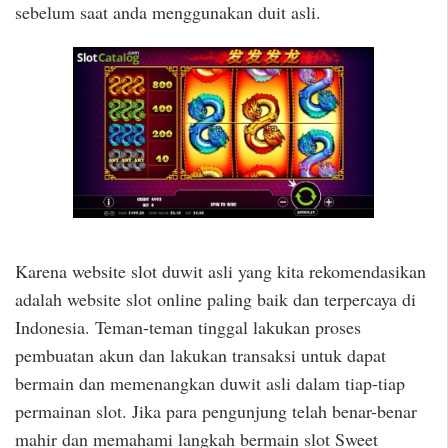
sebelum saat anda menggunakan duit asli.
Karena website slot duwit asli yang kita rekomendasikan
adalah website slot online paling baik dan terpercaya di
Indonesia. Teman-teman tinggal lakukan proses
pembuatan akun dan lakukan transaksi untuk dapat
bermain dan memenangkan duwit asli dalam tiap-tiap
permainan slot. Jika para pengunjung telah benar-benar
mahir dan memahami langkah bermain slot Sweet