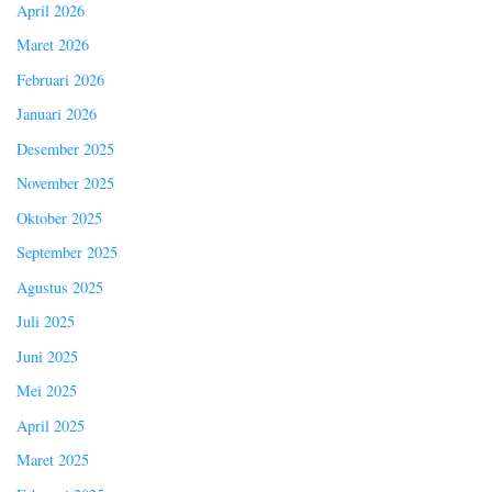
April 2026
Maret 2026
Februari 2026
Januari 2026
Desember 2025
November 2025
Oktober 2025
September 2025
Agustus 2025
Juli 2025
Juni 2025
Mei 2025
April 2025
Maret 2025