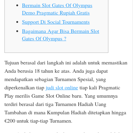
Bermain Slot Gates Of Olympus
Demo Pragmatic Rupiah Gratis
Support Di Social Tournaments
Bagaimana Agar Bisa Bermain Slot
Gates Of Olympus ?
Tujuan berasal dari langkah ini adalah untuk memastikan
Anda berusia 18 tahun ke atas. Anda juga dapat
mendapatkan sebagian Turnamen Spesial, yang
diperkenalkan tiap
judi slot online
tiap kali Pragmatic
Play merilis Game Slot Online baru. Yang umumnya
terdiri berasal dari tiga Turnamen Hadiah Uang
Tambahan di mana Kumpulan Hadiah ditetapkan hingga
€200 untuk tiap-tiap Turnamen.