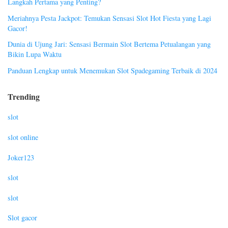
Langkah Pertama yang Penting?
Meriahnya Pesta Jackpot: Temukan Sensasi Slot Hot Fiesta yang Lagi
Gacor!
Dunia di Ujung Jari: Sensasi Bermain Slot Bertema Petualangan yang
Bikin Lupa Waktu
Panduan Lengkap untuk Menemukan Slot Spadegaming Terbaik di 2024
Trending
slot
slot online
Joker123
slot
slot
Slot gacor