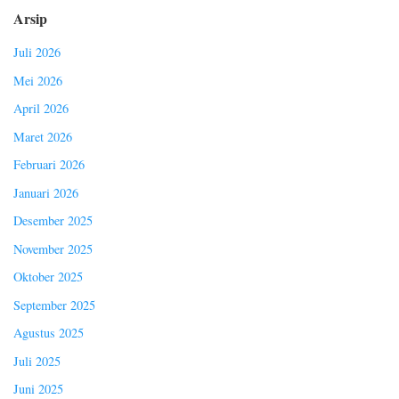
Arsip
Juli 2026
Mei 2026
April 2026
Maret 2026
Februari 2026
Januari 2026
Desember 2025
November 2025
Oktober 2025
September 2025
Agustus 2025
Juli 2025
Juni 2025