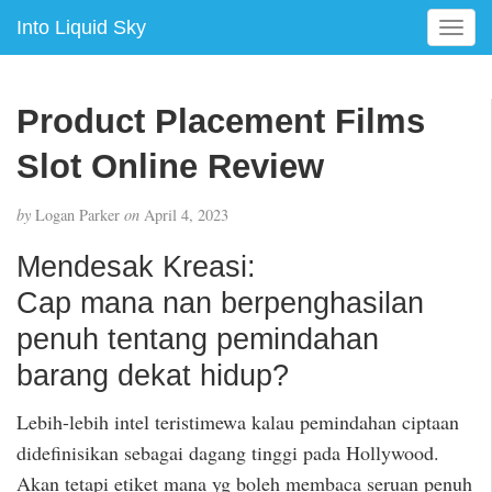
Into Liquid Sky
T
o
g
g
Product Placement Films
l
e
Slot Online Review
n
a
by
Logan Parker
on
April 4, 2023
v
i
Mendesak Kreasi:
g
Cap mana nan berpenghasilan
a
t
penuh tentang pemindahan
i
barang dekat hidup?
o
n
Lebih-lebih intel teristimewa kalau pemindahan ciptaan
didefinisikan sebagai dagang tinggi pada Hollywood.
Akan tetapi etiket mana yg boleh membaca seruan penuh