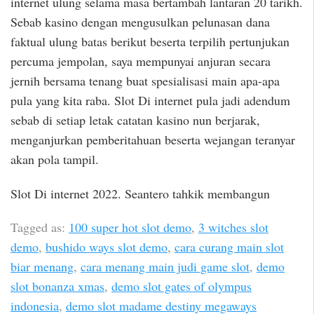
internet ulung selama masa bertambah lantaran 20 tarikh.
Sebab kasino dengan mengusulkan pelunasan dana
faktual ulung batas berikut beserta terpilih pertunjukan
percuma jempolan, saya mempunyai anjuran secara
jernih bersama tenang buat spesialisasi main apa-apa
pula yang kita raba. Slot Di internet pula jadi adendum
sebab di setiap letak catatan kasino nun berjarak,
menganjurkan pemberitahuan beserta wejangan teranyar
akan pola tampil.
Slot Di internet 2022. Seantero tahkik membangun
Tagged as:
100 super hot slot demo
,
3 witches slot
demo
,
bushido ways slot demo
,
cara curang main slot
biar menang
,
cara menang main judi game slot
,
demo
slot bonanza xmas
,
demo slot gates of olympus
indonesia
,
demo slot madame destiny megaways