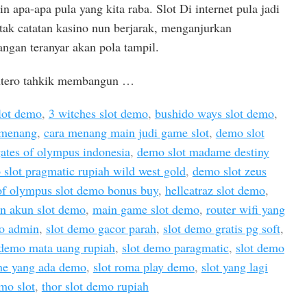
in apa-apa pula yang kita raba. Slot Di internet pula jadi
tak catatan kasino nun berjarak, menganjurkan
ngan teranyar akan pola tampil.
antero tahkik membangun …
lot demo
,
3 witches slot demo
,
bushido ways slot demo
,
r menang
,
cara menang main judi game slot
,
demo slot
ates of olympus indonesia
,
demo slot madame destiny
slot pragmatic rupiah wild west gold
,
demo slot zeus
of olympus slot demo bonus buy
,
hellcatraz slot demo
,
n akun slot demo
,
main game slot demo
,
router wifi yang
mo admin
,
slot demo gacor parah
,
slot demo gratis pg soft
,
 demo mata uang rupiah
,
slot demo paragmatic
,
slot demo
ine yang ada demo
,
slot roma play demo
,
slot yang lagi
emo slot
,
thor slot demo rupiah