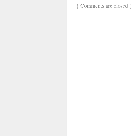
{
Comments are closed
}