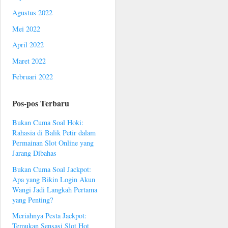
Agustus 2022
Mei 2022
April 2022
Maret 2022
Februari 2022
Pos-pos Terbaru
Bukan Cuma Soal Hoki:
Rahasia di Balik Petir dalam
Permainan Slot Online yang
Jarang Dibahas
Bukan Cuma Soal Jackpot:
Apa yang Bikin Login Akun
Wangi Jadi Langkah Pertama
yang Penting?
Meriahnya Pesta Jackpot:
Temukan Sensasi Slot Hot