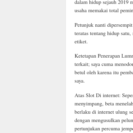
dalam hidup sejauh 2019 m
usaha memakai total pemi
Petunjuk nanti dipersempi
teratas tentang hidup satu
etiket.
Ketetapan Penerapan Lumra
terkait; saya cuma menodo
betul oleh karena itu pe
saya.
Atas Slot Di internet: Sepe
menyimpang, beta menelah 
berlaku di internet ulung 
dengan mengusulkan pelunas
pertunjukan percuma jempo