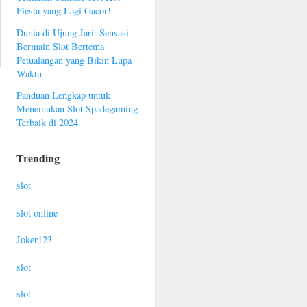
Fiesta yang Lagi Gacor!
Dunia di Ujung Jari: Sensasi
Bermain Slot Bertema
Petualangan yang Bikin Lupa
Waktu
Panduan Lengkap untuk
Menemukan Slot Spadegaming
Terbaik di 2024
Trending
slot
slot online
Joker123
slot
slot