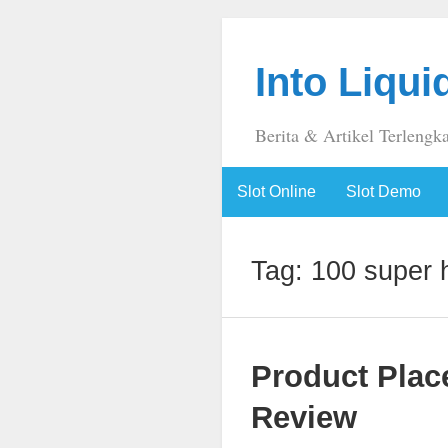
Into Liqui
Berita & Artikel Terleng
Slot Online
Slot Demo
Tag:
100 super 
Product Plac
Review