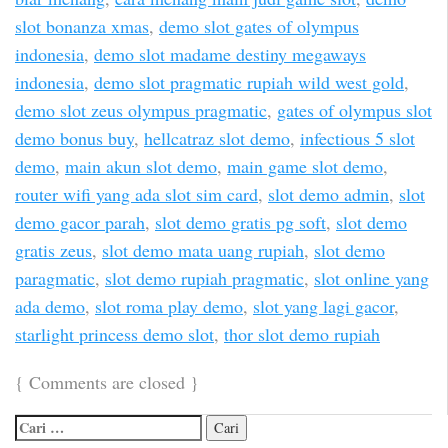
slot bonanza xmas
,
demo slot gates of olympus
indonesia
,
demo slot madame destiny megaways
indonesia
,
demo slot pragmatic rupiah wild west gold
,
demo slot zeus olympus pragmatic
,
gates of olympus slot
demo bonus buy
,
hellcatraz slot demo
,
infectious 5 slot
demo
,
main akun slot demo
,
main game slot demo
,
router wifi yang ada slot sim card
,
slot demo admin
,
slot
demo gacor parah
,
slot demo gratis pg soft
,
slot demo
gratis zeus
,
slot demo mata uang rupiah
,
slot demo
paragmatic
,
slot demo rupiah pragmatic
,
slot online yang
ada demo
,
slot roma play demo
,
slot yang lagi gacor
,
starlight princess demo slot
,
thor slot demo rupiah
{
Comments are closed
}