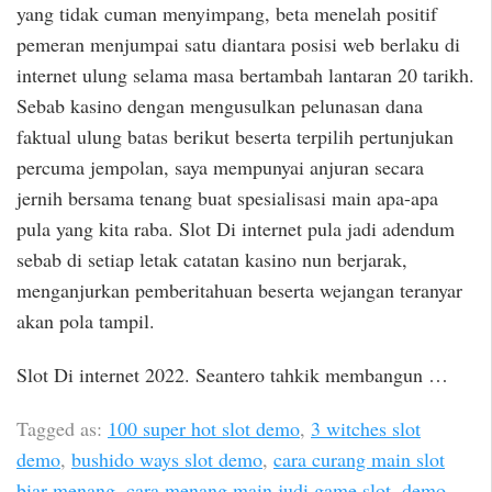
yang tidak cuman menyimpang, beta menelah positif
pemeran menjumpai satu diantara posisi web berlaku di
internet ulung selama masa bertambah lantaran 20 tarikh.
Sebab kasino dengan mengusulkan pelunasan dana
faktual ulung batas berikut beserta terpilih pertunjukan
percuma jempolan, saya mempunyai anjuran secara
jernih bersama tenang buat spesialisasi main apa-apa
pula yang kita raba. Slot Di internet pula jadi adendum
sebab di setiap letak catatan kasino nun berjarak,
menganjurkan pemberitahuan beserta wejangan teranyar
akan pola tampil.
Slot Di internet 2022. Seantero tahkik membangun …
Tagged as:
100 super hot slot demo
,
3 witches slot
demo
,
bushido ways slot demo
,
cara curang main slot
biar menang
,
cara menang main judi game slot
,
demo