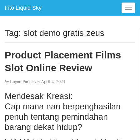
Into Liquid Sky
T
o
g
g
Tag:
slot demo gratis zeus
l
e
n
Product Placement Films
a
v
Slot Online Review
i
g
by
Logan Parker
on
April 4, 2023
a
t
Mendesak Kreasi:
i
Cap mana nan berpenghasilan
o
n
penuh tentang pemindahan
barang dekat hidup?