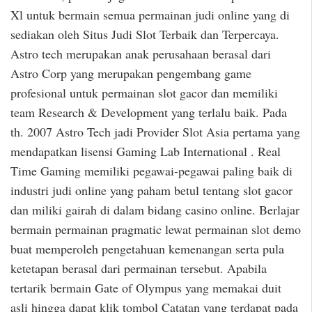
Xl untuk bermain semua permainan judi online yang di
sediakan oleh Situs Judi Slot Terbaik dan Terpercaya.
Astro tech merupakan anak perusahaan berasal dari
Astro Corp yang merupakan pengembang game
profesional untuk permainan slot gacor dan memiliki
team Research & Development yang terlalu baik. Pada
th. 2007 Astro Tech jadi Provider Slot Asia pertama yang
mendapatkan lisensi Gaming Lab International . Real
Time Gaming memiliki pegawai-pegawai paling baik di
industri judi online yang paham betul tentang slot gacor
dan miliki gairah di dalam bidang casino online. Berlajar
bermain permainan pragmatic lewat permainan slot demo
buat memperoleh pengetahuan kemenangan serta pula
ketetapan berasal dari permainan tersebut. Apabila
tertarik bermain Gate of Olympus yang memakai duit
asli hingga dapat klik tombol Catatan yang terdapat pada