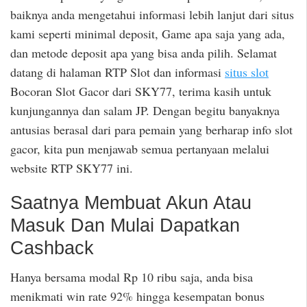
baiknya anda mengetahui informasi lebih lanjut dari situs
kami seperti minimal deposit, Game apa saja yang ada,
dan metode deposit apa yang bisa anda pilih. Selamat
datang di halaman RTP Slot dan informasi
situs slot
Bocoran Slot Gacor dari SKY77, terima kasih untuk
kunjungannya dan salam JP. Dengan begitu banyaknya
antusias berasal dari para pemain yang berharap info slot
gacor, kita pun menjawab semua pertanyaan melalui
website RTP SKY77 ini.
Saatnya Membuat Akun Atau
Masuk Dan Mulai Dapatkan
Cashback
Hanya bersama modal Rp 10 ribu saja, anda bisa
menikmati win rate 92% hingga kesempatan bonus