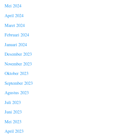
Mei 2024
April 2024
Maret 2024
Februari 2024
Januari 2024
Desember 2023
November 2023
Oktober 2023
September 2023
Agustus 2023
Juli 2023
Juni 2023
Mei 2023
April 2023