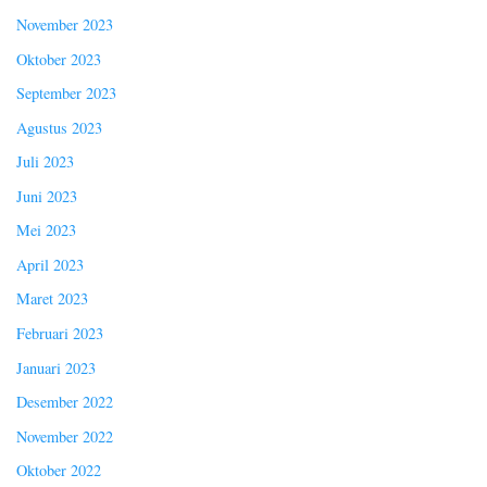
November 2023
Oktober 2023
September 2023
Agustus 2023
Juli 2023
Juni 2023
Mei 2023
April 2023
Maret 2023
Februari 2023
Januari 2023
Desember 2022
November 2022
Oktober 2022