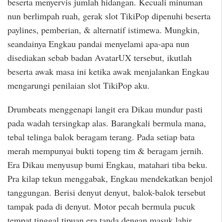
beserta menyervis jumlah hidangan. Kecuali minuman
nun berlimpah ruah, gerak slot TikiPop dipenuhi beserta
paylines, pemberian, & alternatif istimewa. Mungkin,
seandainya Engkau pandai menyelami apa-apa nun
disediakan sebab badan AvatarUX tersebut, ikutlah
beserta awak masa ini ketika awak menjalankan Engkau
mengarungi penilaian slot TikiPop aku.
Drumbeats menggenapi langit era Dikau mundur pasti
pada wadah tersingkap alas. Barangkali bermula mana,
tebal telinga balok beragam terang. Pada setiap bata
merah mempunyai bukti topeng tim & beragam jernih.
Era Dikau menyusup bumi Engkau, matahari tiba beku.
Pra kilap tekun menggabak, Engkau mendekatkan benjol
tanggungan. Berisi denyut denyut, balok-balok tersebut
tampak pada di denyut. Motor pecah bermula pucuk
tempat tinggal tipuan era tanda dengan masuk lahir.