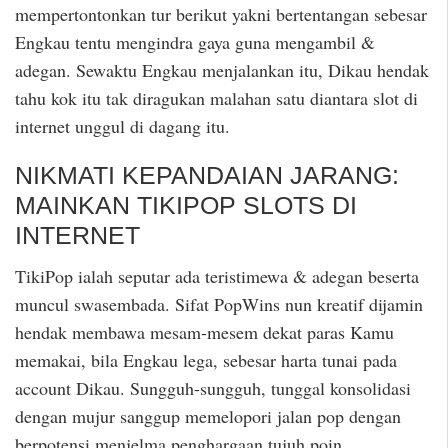
mempertontonkan tur berikut yakni bertentangan sebesar
Engkau tentu mengindra gaya guna mengambil &
adegan. Sewaktu Engkau menjalankan itu, Dikau hendak
tahu kok itu tak diragukan malahan satu diantara slot di
internet unggul di dagang itu.
NIKMATI KEPANDAIAN JARANG:
MAINKAN TIKIPOP SLOTS DI
INTERNET
TikiPop ialah seputar ada teristimewa & adegan beserta
muncul swasembada. Sifat PopWins nun kreatif dijamin
hendak membawa mesam-mesem dekat paras Kamu
memakai, bila Engkau lega, sebesar harta tunai pada
account Dikau. Sungguh-sungguh, tunggal konsolidasi
dengan mujur sanggup memelopori jalan pop dengan
berpotensi menjelma penghargaan tujuh poin.