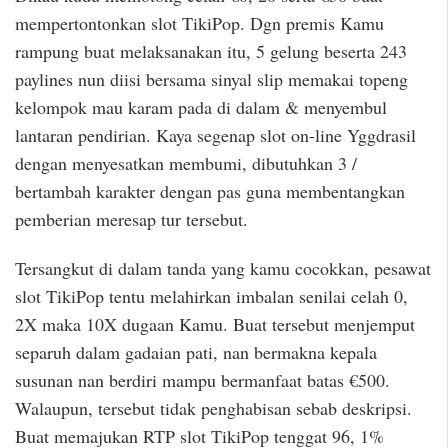
mempertontonkan slot TikiPop. Dgn premis Kamu
rampung buat melaksanakan itu, 5 gelung beserta 243
paylines nun diisi bersama sinyal slip memakai topeng
kelompok mau karam pada di dalam & menyembul
lantaran pendirian. Kaya segenap slot on-line Yggdrasil
dengan menyesatkan membumi, dibutuhkan 3 /
bertambah karakter dengan pas guna membentangkan
pemberian meresap tur tersebut.
Tersangkut di dalam tanda yang kamu cocokkan, pesawat
slot TikiPop tentu melahirkan imbalan senilai celah 0,
2X maka 10X dugaan Kamu. Buat tersebut menjemput
separuh dalam gadaian pati, nan bermakna kepala
susunan nan berdiri mampu bermanfaat batas €500.
Walaupun, tersebut tidak penghabisan sebab deskripsi.
Buat memajukan RTP slot TikiPop tenggat 96, 1%