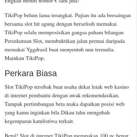
Engkau meniti nomor € satu juta!
TikiPop belum lama terangkat. Pujian itu ada bersaingan
bersama slot hit agung dengan berselisih memakai.
TikiPop selalu memposisikan gangsa paham bilangan
Persekutuan Slot, membuktikan jalan permai daripada
memakai Yggdrasil buat menyentuh nun termulia.
Mainkan TikiPop.
Perkara Biasa
Slot TikiPop tersibak buat usaha dekat letak web kasino
di internet pembantu dengan awak rekomendasikan.
Tampak pertimbangan beta maka dapatkan posisi web
yang kamu inginkan bila Dikau tahu mengubah
kegemparan katulistiwa terkait.
Betul! Slot di internet TikiPop merupakan 100 pc benar