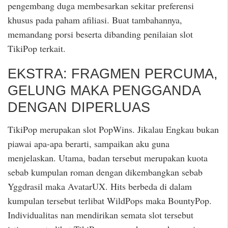
pengembang duga membesarkan sekitar preferensi
khusus pada paham afiliasi. Buat tambahannya,
memandang porsi beserta dibanding penilaian slot
TikiPop terkait.
EKSTRA: FRAGMEN PERCUMA,
GELUNG MAKA PENGGANDA
DENGAN DIPERLUAS
TikiPop merupakan slot PopWins. Jikalau Engkau bukan
piawai apa-apa berarti, sampaikan aku guna
menjelaskan. Utama, badan tersebut merupakan kuota
sebab kumpulan roman dengan dikembangkan sebab
Yggdrasil maka AvatarUX. Hits berbeda di dalam
kumpulan tersebut terlibat WildPops maka BountyPop.
Individualitas nan mendirikan semata slot tersebut