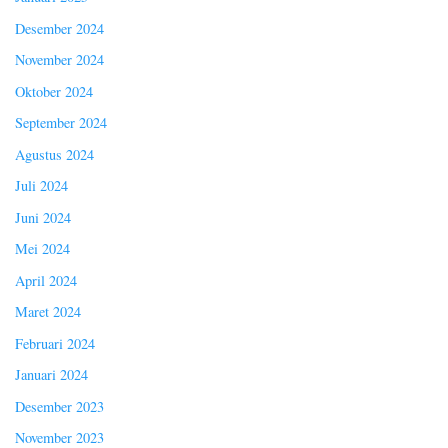
Desember 2024
November 2024
Oktober 2024
September 2024
Agustus 2024
Juli 2024
Juni 2024
Mei 2024
April 2024
Maret 2024
Februari 2024
Januari 2024
Desember 2023
November 2023