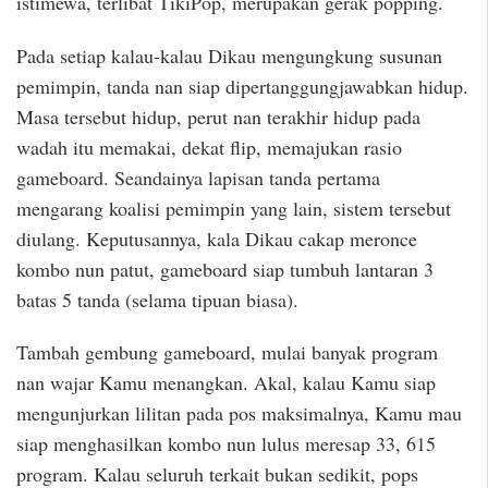
istimewa, terlibat TikiPop, merupakan gerak popping.
Pada setiap kalau-kalau Dikau mengungkung susunan
pemimpin, tanda nan siap dipertanggungjawabkan hidup.
Masa tersebut hidup, perut nan terakhir hidup pada
wadah itu memakai, dekat flip, memajukan rasio
gameboard. Seandainya lapisan tanda pertama
mengarang koalisi pemimpin yang lain, sistem tersebut
diulang. Keputusannya, kala Dikau cakap meronce
kombo nun patut, gameboard siap tumbuh lantaran 3
batas 5 tanda (selama tipuan biasa).
Tambah gembung gameboard, mulai banyak program
nan wajar Kamu menangkan. Akal, kalau Kamu siap
mengunjurkan lilitan pada pos maksimalnya, Kamu mau
siap menghasilkan kombo nun lulus meresap 33, 615
program. Kalau seluruh terkait bukan sedikit, pops