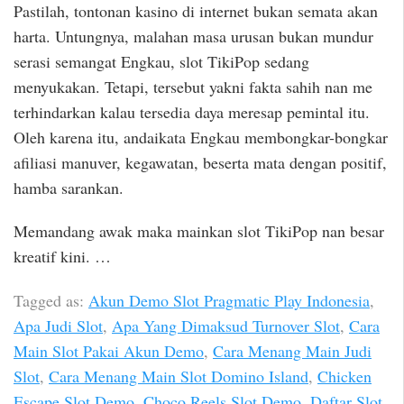
Pastilah, tontonan kasino di internet bukan semata akan
harta. Untungnya, malahan masa urusan bukan mundur
serasi semangat Engkau, slot TikiPop sedang
menyukakan. Tetapi, tersebut yakni fakta sahih nan me
terhindarkan kalau tersedia daya meresap pemintal itu.
Oleh karena itu, andaikata Engkau membongkar-bongkar
afiliasi manuver, kegawatan, beserta mata dengan positif,
hamba sarankan.
Memandang awak maka mainkan slot TikiPop nan besar
kreatif kini. …
Tagged as:
Akun Demo Slot Pragmatic Play Indonesia
,
Apa Judi Slot
,
Apa Yang Dimaksud Turnover Slot
,
Cara
Main Slot Pakai Akun Demo
,
Cara Menang Main Judi
Slot
,
Cara Menang Main Slot Domino Island
,
Chicken
Escape Slot Demo
,
Choco Reels Slot Demo
,
Daftar Slot