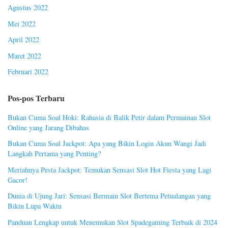
Agustus 2022
Mei 2022
April 2022
Maret 2022
Februari 2022
Pos-pos Terbaru
Bukan Cuma Soal Hoki: Rahasia di Balik Petir dalam Permainan Slot
Online yang Jarang Dibahas
Bukan Cuma Soal Jackpot: Apa yang Bikin Login Akun Wangi Jadi
Langkah Pertama yang Penting?
Meriahnya Pesta Jackpot: Temukan Sensasi Slot Hot Fiesta yang Lagi
Gacor!
Dunia di Ujung Jari: Sensasi Bermain Slot Bertema Petualangan yang
Bikin Lupa Waktu
Panduan Lengkap untuk Menemukan Slot Spadegaming Terbaik di 2024