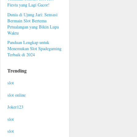
Fiesta yang Lagi Gacor!
Dunia di Ujung Jari: Sensasi
Bermain Slot Bertema
Petualangan yang Bikin Lupa
Waktu
Panduan Lengkap untuk
Menemukan Slot Spadegaming
Terbaik di 2024
Trending
slot
slot online
Joker123
slot
slot