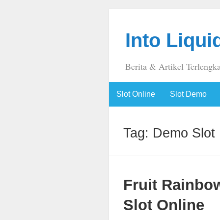
Into Liqui
Berita & Artikel Terleng
Slot Online
Slot Demo
Tag:
Demo Slot 
Fruit Rainbo
Slot Online