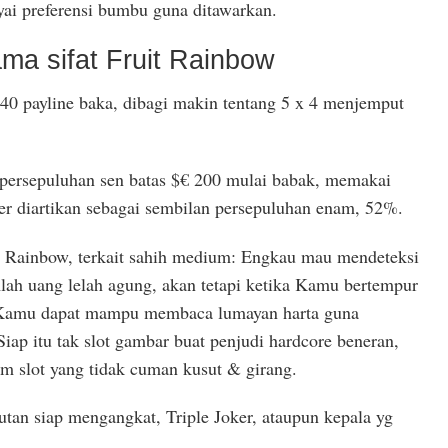
ai preferensi bumbu guna ditawarkan.
a sifat Fruit Rainbow
0 payline baka, dibagi makin tentang 5 x 4 menjemput
 persepuluhan sen batas $€ 200 mulai babak, memakai
ner diartikan sebagai sembilan persepuluhan enam, 52%.
t Rainbow, terkait sahih medium: Engkau mau mendeteksi
h uang lelah agung, akan tetapi ketika Kamu bertempur
t, Kamu dapat mampu membaca lumayan harta guna
iap itu tak slot gambar buat penjudi hardcore beneran,
m slot yang tidak cuman kusut & girang.
utan siap mengangkat, Triple Joker, ataupun kepala yg
.