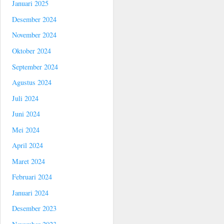
Januari 2025
Desember 2024
November 2024
Oktober 2024
September 2024
Agustus 2024
Juli 2024
Juni 2024
Mei 2024
April 2024
Maret 2024
Februari 2024
Januari 2024
Desember 2023