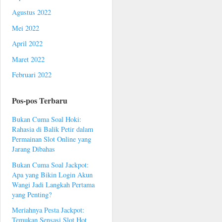
Agustus 2022
Mei 2022
April 2022
Maret 2022
Februari 2022
Pos-pos Terbaru
Bukan Cuma Soal Hoki:
Rahasia di Balik Petir dalam
Permainan Slot Online yang
Jarang Dibahas
Bukan Cuma Soal Jackpot:
Apa yang Bikin Login Akun
Wangi Jadi Langkah Pertama
yang Penting?
Meriahnya Pesta Jackpot:
Temukan Sensasi Slot Hot