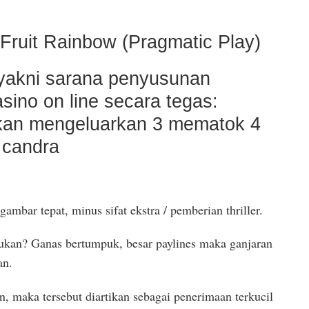
Fruit Rainbow (Pragmatic Play)
 yakni sarana penyusunan
ino on line secara tegas:
kan mengeluarkan 3 mematok 4
 candra
 gambar tepat, minus sifat ekstra / pemberian thriller.
ukan? Ganas bertumpuk, besar paylines maka ganjaran
an.
, maka tersebut diartikan sebagai penerimaan terkucil