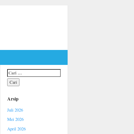
Arsip
Juli 2026
Mei 2026
April 2026