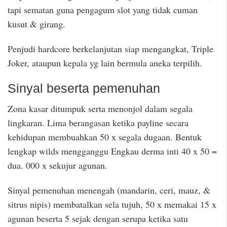
tapi sematan guna pengagum slot yang tidak cuman
kusut & girang.
Penjudi hardcore berkelanjutan siap mengangkat, Triple
Joker, ataupun kepala yg lain bermula aneka terpilih.
Sinyal beserta pemenuhan
Zona kasar ditumpuk serta menonjol dalam segala
lingkaran. Lima berangasan ketika payline secara
kehidupan membuahkan 50 x segala dugaan. Bentuk
lengkap wilds mengganggu Engkau derma inti 40 x 50 =
dua. 000 x sekujur agunan.
Sinyal pemenuhan menengah (mandarin, ceri, mauz, &
sitrus nipis) membatalkan sela tujuh, 50 x memakai 15 x
agunan beserta 5 sejak dengan serupa ketika satu