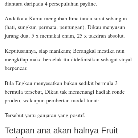
diantara daripada 4 persepuluhan payline.
Andaikata Kamu mengubah lima tanda surat sebangun
(hati, sungkur, permata, pentungan), Dikau menyusun
jurang dua, 5 x memakai enam, 25 x taksiran absolut.
Keputusannya, siap manikam; Berangkal mestika nun
mengkilap maka bercelak itu didefinisikan sebagai sinyal
berpencar.
Bila Engkau menyesatkan bukan sedikit bermula 3
bermula tersebut, Dikau tak memenangi hadiah ronde
prodeo, walaupun pemberian modal tunai:
Tersebut yaitu ganjaran yang positif.
Tetapan ana akan halnya Fruit