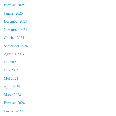
Februari 2025
Januari 2025
Desember 2024
November 2024
Oktober 2024
September 2024
Agustus 2024
Juli 2024
Juni 2024
Mei 2024
April 2024
Maret 2024
Februari 2024
Januari 2024