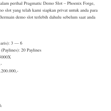
alam perihal Pragmatic Demo Slot – Phoenix Forge,
 slot yang telah kami siapkan privat untuk anda para
 Bermain demo slot terlebih dahulu sebelum saat anda
aris): 3 — 6
Paylines): 20 Paylines
5000X
-
200.000,-
%