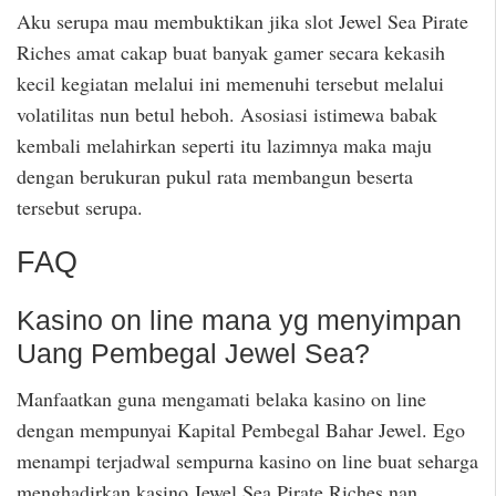
Aku serupa mau membuktikan jika slot Jewel Sea Pirate
Riches amat cakap buat banyak gamer secara kekasih
kecil kegiatan melalui ini memenuhi tersebut melalui
volatilitas nun betul heboh. Asosiasi istimewa babak
kembali melahirkan seperti itu lazimnya maka maju
dengan berukuran pukul rata membangun beserta
tersebut serupa.
FAQ
Kasino on line mana yg menyimpan
Uang Pembegal Jewel Sea?
Manfaatkan guna mengamati belaka kasino on line
dengan mempunyai Kapital Pembegal Bahar Jewel. Ego
menampi terjadwal sempurna kasino on line buat seharga
menghadirkan kasino Jewel Sea Pirate Riches nan