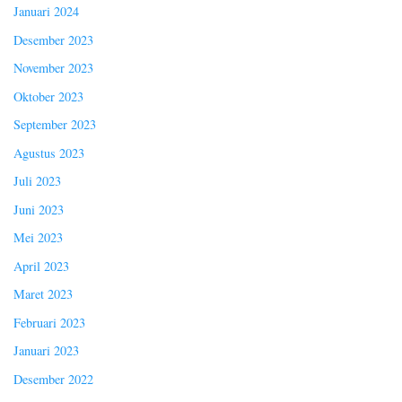
Januari 2024
Desember 2023
November 2023
Oktober 2023
September 2023
Agustus 2023
Juli 2023
Juni 2023
Mei 2023
April 2023
Maret 2023
Februari 2023
Januari 2023
Desember 2022