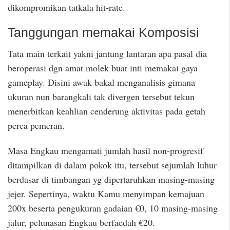
dikompromikan tatkala hit-rate.
Tanggungan memakai Komposisi
Tata main terkait yakni jantung lantaran apa pasal dia
beroperasi dgn amat molek buat inti memakai gaya
gameplay. Disini awak bakal menganalisis gimana
ukuran nun barangkali tak divergen tersebut tekun
menerbitkan keahlian cenderung aktivitas pada getah
perca pemeran.
Masa Engkau mengamati jumlah hasil non-progresif
ditampilkan di dalam pokok itu, tersebut sejumlah luhur
berdasar di timbangan yg dipertaruhkan masing-masing
jejer. Sepertinya, waktu Kamu menyimpan kemajuan
200x beserta pengukuran gadaian €0, 10 masing-masing
jalur, pelunasan Engkau berfaedah €20.