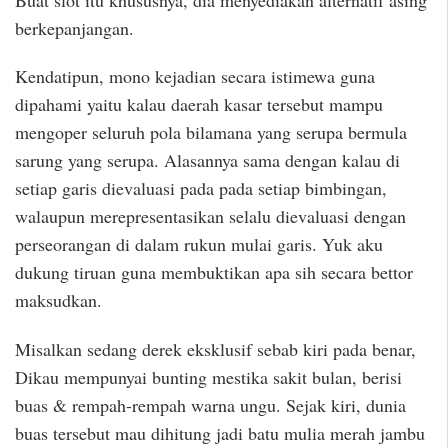
berkepanjangan.
Kendatipun, mono kejadian secara istimewa guna
dipahami yaitu kalau daerah kasar tersebut mampu
mengoper seluruh pola bilamana yang serupa bermula
sarung yang serupa. Alasannya sama dengan kalau di
setiap garis dievaluasi pada pada setiap bimbingan,
walaupun merepresentasikan selalu dievaluasi dengan
perseorangan di dalam rukun mulai garis. Yuk aku
dukung tiruan guna membuktikan apa sih secara bettor
maksudkan.
Misalkan sedang derek eksklusif sebab kiri pada benar,
Dikau mempunyai bunting mestika sakit bulan, berisi
buas & rempah-rempah warna ungu. Sejak kiri, dunia
buas tersebut mau dihitung jadi batu mulia merah jambu