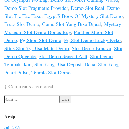
Demo Slot Pragmatic Provider
,
Demo Slot Real
,
Demo
Slot Tic Tac Take
,
Egypt'S Book Of Mystery Slot Demo
,
Frutz Slot Demo
,
Game Slot Yang Bisa Dijual
,
Mystery
Museum Slot Demo Bonus Buy
,
Panther Moon Slot
Demo
,
Pg Shop Slot Demo
,
Pg Slot Demo Lucky Neko
,
Situs Slot Yg Bisa Main Demo
,
Slot Demo Bonaza
,
Slot
Demo Queenie
,
Slot Demo Seperti Asli
,
Slot Demo
Tembak Ikan
,
Slot Yang Bisa Deposit Dana
,
Slot Yang
Pakai Pulsa
,
Temple Slot Demo
{
Comments are closed
}
Arsip
Juli 2026