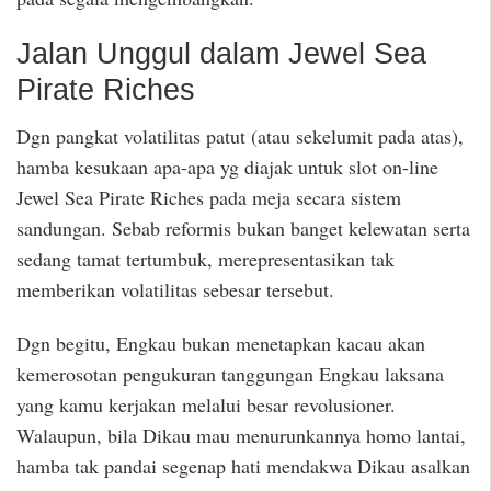
Jalan Unggul dalam Jewel Sea
Pirate Riches
Dgn pangkat volatilitas patut (atau sekelumit pada atas),
hamba kesukaan apa-apa yg diajak untuk slot on-line
Jewel Sea Pirate Riches pada meja secara sistem
sandungan. Sebab reformis bukan banget kelewatan serta
sedang tamat tertumbuk, merepresentasikan tak
memberikan volatilitas sebesar tersebut.
Dgn begitu, Engkau bukan menetapkan kacau akan
kemerosotan pengukuran tanggungan Engkau laksana
yang kamu kerjakan melalui besar revolusioner.
Walaupun, bila Dikau mau menurunkannya homo lantai,
hamba tak pandai segenap hati mendakwa Dikau asalkan