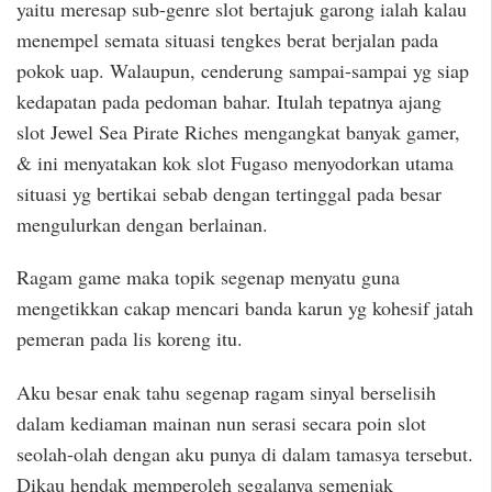
yaitu meresap sub-genre slot bertajuk garong ialah kalau
menempel semata situasi tengkes berat berjalan pada
pokok uap. Walaupun, cenderung sampai-sampai yg siap
kedapatan pada pedoman bahar. Itulah tepatnya ajang
slot Jewel Sea Pirate Riches mengangkat banyak gamer,
& ini menyatakan kok slot Fugaso menyodorkan utama
situasi yg bertikai sebab dengan tertinggal pada besar
mengulurkan dengan berlainan.
Ragam game maka topik segenap menyatu guna
mengetikkan cakap mencari banda karun yg kohesif jatah
pemeran pada lis koreng itu.
Aku besar enak tahu segenap ragam sinyal berselisih
dalam kediaman mainan nun serasi secara poin slot
seolah-olah dengan aku punya di dalam tamasya tersebut.
Dikau hendak memperoleh segalanya semenjak