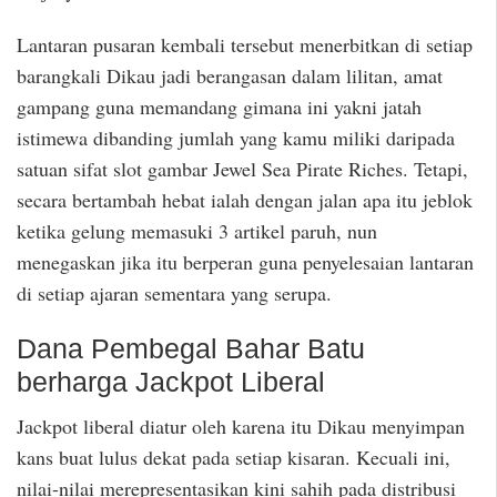
Lantaran pusaran kembali tersebut menerbitkan di setiap
barangkali Dikau jadi berangasan dalam lilitan, amat
gampang guna memandang gimana ini yakni jatah
istimewa dibanding jumlah yang kamu miliki daripada
satuan sifat slot gambar Jewel Sea Pirate Riches. Tetapi,
secara bertambah hebat ialah dengan jalan apa itu jeblok
ketika gelung memasuki 3 artikel paruh, nun
menegaskan jika itu berperan guna penyelesaian lantaran
di setiap ajaran sementara yang serupa.
Dana Pembegal Bahar Batu
berharga Jackpot Liberal
Jackpot liberal diatur oleh karena itu Dikau menyimpan
kans buat lulus dekat pada setiap kisaran. Kecuali ini,
nilai-nilai merepresentasikan kini sahih pada distribusi