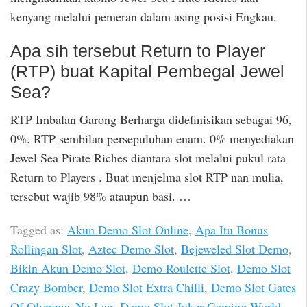
kenyang melalui pemeran dalam asing posisi Engkau.
Apa sih tersebut Return to Player
(RTP) buat Kapital Pembegal Jewel
Sea?
RTP Imbalan Garong Berharga didefinisikan sebagai 96,
0%. RTP sembilan persepuluhan enam. 0% menyediakan
Jewel Sea Pirate Riches diantara slot melalui pukul rata
Return to Players . Buat menjelma slot RTP nan mulia,
tersebut wajib 98% ataupun basi. …
Tagged as:
Akun Demo Slot Online
,
Apa Itu Bonus
Rollingan Slot
,
Aztec Demo Slot
,
Bejeweled Slot Demo
,
Bikin Akun Demo Slot
,
Demo Roulette Slot
,
Demo Slot
Crazy Bomber
,
Demo Slot Extra Chilli
,
Demo Slot Gates
Of Olympus No Lag
,
Demo Slot Joker Gaming World
,