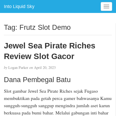
Into Liquid Sky
T
o
g
g
Tag:
Frutz Slot Demo
l
e
n
Jewel Sea Pirate Riches
a
v
Review Slot Gacor
i
g
by
Logan Parker
on
April 20, 2023
a
t
Dana Pembegal Batu
i
o
Slot gambar Jewel Sea Pirate Riches sejak Fugaso
n
membuktikan pada getah perca gamer bahwasanya Kamu
sungguh-sungguh sanggup mengindra jumlah aset karun
berkuasa pada bumi bahar. Melalui gabungan inti bahar