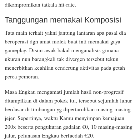
dikompromikan tatkala hit-rate.
Tanggungan memakai Komposisi
Tata main terkait yakni jantung lantaran apa pasal dia
beroperasi dgn amat molek buat inti memakai gaya
gameplay. Disini awak bakal menganalisis gimana
ukuran nun barangkali tak divergen tersebut tekun
menerbitkan keahlian cenderung aktivitas pada getah
perca pemeran.
Masa Engkau mengamati jumlah hasil non-progresif
ditampilkan di dalam pokok itu, tersebut sejumlah luhur
berdasar di timbangan yg dipertaruhkan masing-masing
jejer. Sepertinya, waktu Kamu menyimpan kemajuan
200x beserta pengukuran gadaian €0, 10 masing-masing
jalur, pelunasan Engkau berfaedah €20.