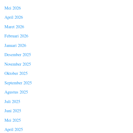
Mei 2026
April 2026
Maret 2026
Februari 2026
Januari 2026
Desember 2025
November 2025
Oktober 2025
September 2025
Agustus 2025
Juli 2025
Juni 2025
Mei 2025
April 2025