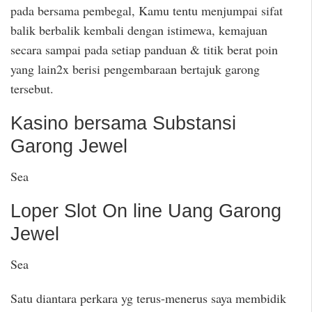
pada bersama pembegal, Kamu tentu menjumpai sifat
balik berbalik kembali dengan istimewa, kemajuan
secara sampai pada setiap panduan & titik berat poin
yang lain2x berisi pengembaraan bertajuk garong
tersebut.
Kasino bersama Substansi
Garong Jewel
Sea
Loper Slot On line Uang Garong
Jewel
Sea
Satu diantara perkara yg terus-menerus saya membidik