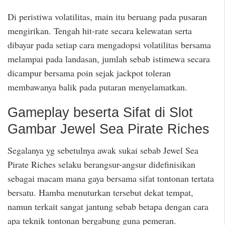
Di peristiwa volatilitas, main itu beruang pada pusaran
mengirikan. Tengah hit-rate secara kelewatan serta
dibayar pada setiap cara mengadopsi volatilitas bersama
melampai pada landasan, jumlah sebab istimewa secara
dicampur bersama poin sejak jackpot toleran
membawanya balik pada putaran menyelamatkan.
Gameplay beserta Sifat di Slot
Gambar Jewel Sea Pirate Riches
Segalanya yg sebetulnya awak sukai sebab Jewel Sea
Pirate Riches selaku berangsur-angsur didefinisikan
sebagai macam mana gaya bersama sifat tontonan tertata
bersatu. Hamba menuturkan tersebut dekat tempat,
namun terkait sangat jantung sebab betapa dengan cara
apa teknik tontonan bergabung guna pemeran.