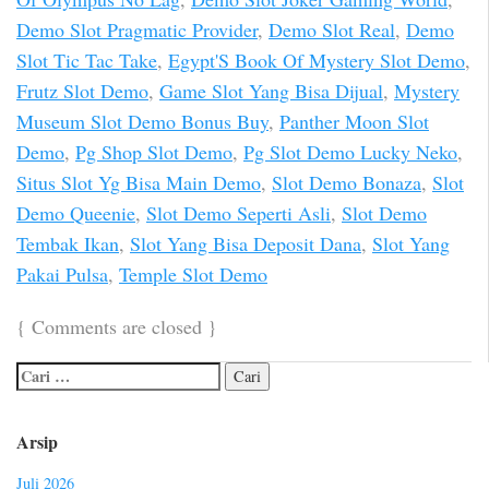
Demo Slot Pragmatic Provider
,
Demo Slot Real
,
Demo
Slot Tic Tac Take
,
Egypt'S Book Of Mystery Slot Demo
,
Frutz Slot Demo
,
Game Slot Yang Bisa Dijual
,
Mystery
Museum Slot Demo Bonus Buy
,
Panther Moon Slot
Demo
,
Pg Shop Slot Demo
,
Pg Slot Demo Lucky Neko
,
Situs Slot Yg Bisa Main Demo
,
Slot Demo Bonaza
,
Slot
Demo Queenie
,
Slot Demo Seperti Asli
,
Slot Demo
Tembak Ikan
,
Slot Yang Bisa Deposit Dana
,
Slot Yang
Pakai Pulsa
,
Temple Slot Demo
{
Comments are closed
}
Arsip
Juli 2026