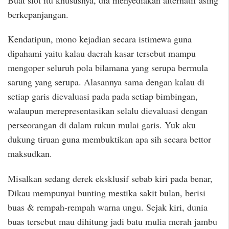
berkepanjangan.
Kendatipun, mono kejadian secara istimewa guna
dipahami yaitu kalau daerah kasar tersebut mampu
mengoper seluruh pola bilamana yang serupa bermula
sarung yang serupa. Alasannya sama dengan kalau di
setiap garis dievaluasi pada pada setiap bimbingan,
walaupun merepresentasikan selalu dievaluasi dengan
perseorangan di dalam rukun mulai garis. Yuk aku
dukung tiruan guna membuktikan apa sih secara bettor
maksudkan.
Misalkan sedang derek eksklusif sebab kiri pada benar,
Dikau mempunyai bunting mestika sakit bulan, berisi
buas & rempah-rempah warna ungu. Sejak kiri, dunia
buas tersebut mau dihitung jadi batu mulia merah jambu