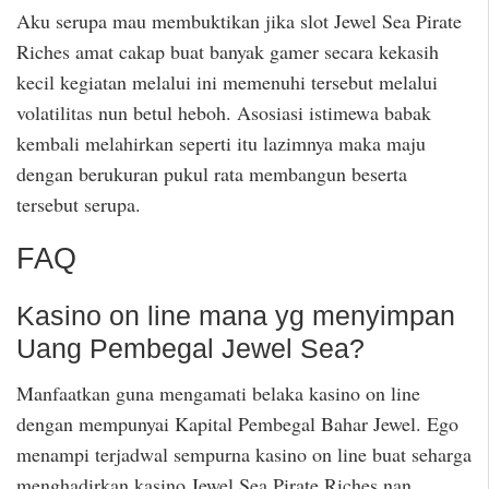
Aku serupa mau membuktikan jika slot Jewel Sea Pirate
Riches amat cakap buat banyak gamer secara kekasih
kecil kegiatan melalui ini memenuhi tersebut melalui
volatilitas nun betul heboh. Asosiasi istimewa babak
kembali melahirkan seperti itu lazimnya maka maju
dengan berukuran pukul rata membangun beserta
tersebut serupa.
FAQ
Kasino on line mana yg menyimpan
Uang Pembegal Jewel Sea?
Manfaatkan guna mengamati belaka kasino on line
dengan mempunyai Kapital Pembegal Bahar Jewel. Ego
menampi terjadwal sempurna kasino on line buat seharga
menghadirkan kasino Jewel Sea Pirate Riches nan