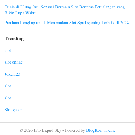
Dunia di Ujung Jari: Sensasi Bermain Slot Bertema Petualangan yang
Bikin Lupa Waktu
Panduan Lengkap untuk Menemukan Slot Spadegaming Terbaik di 2024
Trending
slot
slot online
Joker123
slot
slot
Slot gacor
© 2026 Into Liquid Sky - Powered by
BlogKori Theme