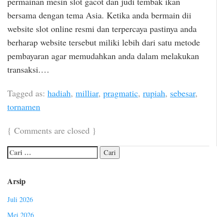
permainan mesin slot gacot dan judi tembak ikan
bersama dengan tema Asia. Ketika anda bermain dii
website slot online resmi dan terpercaya pastinya anda
berharap website tersebut miliki lebih dari satu metode
pembayaran agar memudahkan anda dalam melakukan
transaksi.…
Tagged as:
hadiah
,
milliar
,
pragmatic
,
rupiah
,
sebesar
,
tornamen
{
Comments are closed
}
Arsip
Juli 2026
Mei 2026