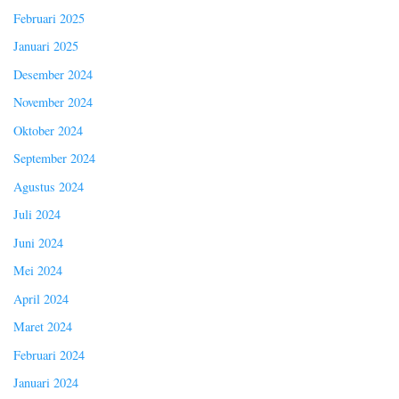
Februari 2025
Januari 2025
Desember 2024
November 2024
Oktober 2024
September 2024
Agustus 2024
Juli 2024
Juni 2024
Mei 2024
April 2024
Maret 2024
Februari 2024
Januari 2024