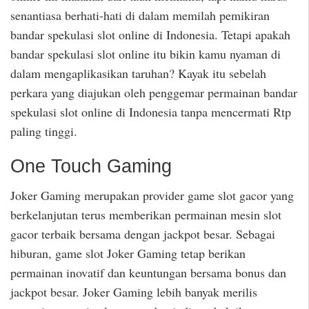
senantiasa berhati-hati di dalam memilah pemikiran
bandar spekulasi slot online di Indonesia. Tetapi apakah
bandar spekulasi slot online itu bikin kamu nyaman di
dalam mengaplikasikan taruhan? Kayak itu sebelah
perkara yang diajukan oleh penggemar permainan bandar
spekulasi slot online di Indonesia tanpa mencermati Rtp
paling tinggi.
One Touch Gaming
Joker Gaming merupakan provider game slot gacor yang
berkelanjutan terus memberikan permainan mesin slot
gacor terbaik bersama dengan jackpot besar. Sebagai
hiburan, game slot Joker Gaming tetap berikan
permainan inovatif dan keuntungan bersama bonus dan
jackpot besar. Joker Gaming lebih banyak merilis