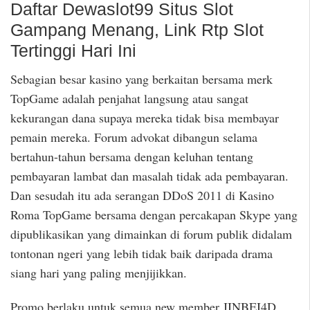
Daftar Dewaslot99 Situs Slot
Gampang Menang, Link Rtp Slot
Tertinggi Hari Ini
Sebagian besar kasino yang berkaitan bersama merk
TopGame adalah penjahat langsung atau sangat
kekurangan dana supaya mereka tidak bisa membayar
pemain mereka. Forum advokat dibangun selama
bertahun-tahun bersama dengan keluhan tentang
pembayaran lambat dan masalah tidak ada pembayaran.
Dan sesudah itu ada serangan DDoS 2011 di Kasino
Roma TopGame bersama dengan percakapan Skype yang
dipublikasikan yang dimainkan di forum publik didalam
tontonan ngeri yang lebih tidak baik daripada drama
siang hari yang paling menjijikkan.
Promo berlaku untuk semua new member JINBEI4D