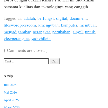
bersama kualitas dan teknologinya yang canggih.…
Tagged as:
adalah
,
berfungsi
,
digital
,
document
,
fileswordpresscom
,
kmengubah
,
komputer
,
membuat
,
menjadigambar
,
perangkat
,
perubahan
,
sinyal
,
untuk
,
viewperangkat
,
yadivhilein
{
Comments are closed
}
Arsip
Juli 2026
Mei 2026
April 2026
Maret 2026