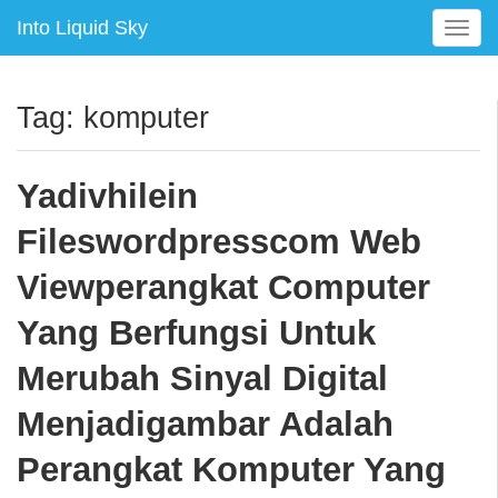
Into Liquid Sky
T
o
g
g
Tag:
komputer
l
e
n
Yadivhilein
a
v
Fileswordpresscom Web
i
g
Viewperangkat Computer
a
Yang Berfungsi Untuk
t
i
Merubah Sinyal Digital
o
n
Menjadigambar Adalah
Perangkat Komputer Yang