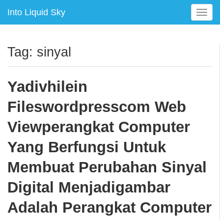
Into Liquid Sky
T
o
g
g
Tag:
sinyal
l
e
n
Yadivhilein
a
v
Fileswordpresscom Web
i
g
Viewperangkat Computer
a
Yang Berfungsi Untuk
t
i
Membuat Perubahan Sinyal
o
n
Digital Menjadigambar
Adalah Perangkat Computer