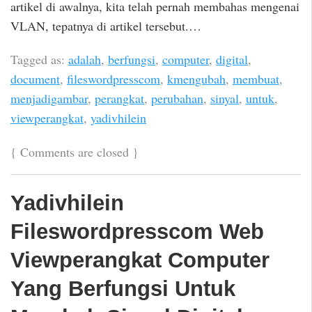
artikel di awalnya, kita telah pernah membahas mengenai
VLAN, tepatnya di artikel tersebut.…
Tagged as:
adalah
,
berfungsi
,
computer
,
digital
,
document
,
fileswordpresscom
,
kmengubah
,
membuat
,
menjadigambar
,
perangkat
,
perubahan
,
sinyal
,
untuk
,
viewperangkat
,
yadivhilein
{
Comments are closed
}
Yadivhilein
Fileswordpresscom Web
Viewperangkat Computer
Yang Berfungsi Untuk