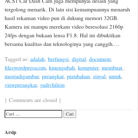
ACS1 Car Dash Cam juga mempunyai desain yang
tergolong menarik. Di lain sisi kemampuannya menaruh
hasil rekaman video pun di dukung memori 32GB.
Kamera ini mampu merekam video beresolusi 2160p
24fps dengan bukaan lensa F1.8. Hal ini dibuktikan
bersama kualitas dan teknologinya yang canggih.…
Tagged as:
adalah
,
berfungsi
,
digital
,
document
,
fileswordpresscom
,
kmengubah
,
komputer
,
membuat
,
menjadigambar
,
perangkat
,
perubahan
,
sinyal
,
untuk
,
viewperangkat
,
yadivhilein
{
Comments are closed
}
Arsip