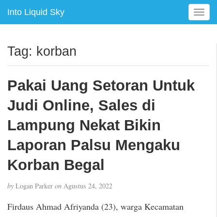
Into Liquid Sky
T
o
g
g
Tag:
korban
l
e
n
Pakai Uang Setoran Untuk
a
v
Judi Online, Sales di
i
g
Lampung Nekat Bikin
a
Laporan Palsu Mengaku
t
i
Korban Begal
o
n
by
Logan Parker
on
Agustus 24, 2022
Firdaus Ahmad Afriyanda (23), warga Kecamatan