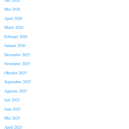
Juli 2026
Mei 2026
April 2026
Maret 2026
Februari 2026
Januari 2026
Desember 2025
November 2025
Oktober 2025
September 2025
Agustus 2025
Juli 2025
Juni 2025
Mei 2025
April 2025