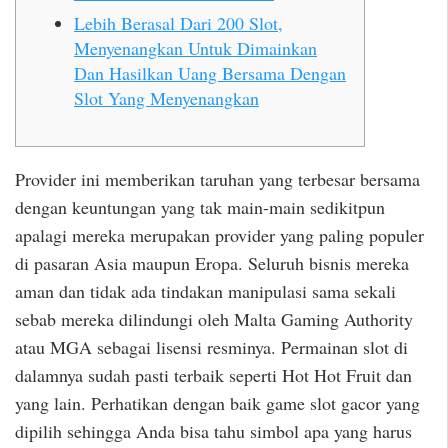
Lebih Berasal Dari 200 Slot,
Menyenangkan Untuk Dimainkan
Dan Hasilkan Uang Bersama Dengan
Slot Yang Menyenangkan
Provider ini memberikan taruhan yang terbesar bersama
dengan keuntungan yang tak main-main sedikitpun
apalagi mereka merupakan provider yang paling populer
di pasaran Asia maupun Eropa. Seluruh bisnis mereka
aman dan tidak ada tindakan manipulasi sama sekali
sebab mereka dilindungi oleh Malta Gaming Authority
atau MGA sebagai lisensi resminya. Permainan slot di
dalamnya sudah pasti terbaik seperti Hot Hot Fruit dan
yang lain. Perhatikan dengan baik game slot gacor yang
dipilih sehingga Anda bisa tahu simbol apa yang harus