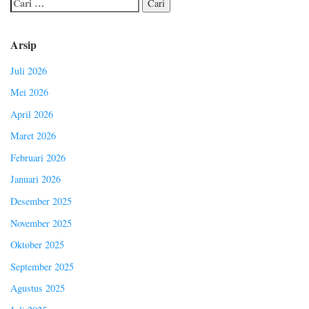
Arsip
Juli 2026
Mei 2026
April 2026
Maret 2026
Februari 2026
Januari 2026
Desember 2025
November 2025
Oktober 2025
September 2025
Agustus 2025