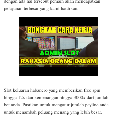
dengan ada hal tersebut pemain akan mendapatkan
pelayanan terbesar yang kami hadirkan.
Slot keluaran habanero yang memberikan free spin
hingga 12x dan kemenangan hingga 3000x dari jumlah
bet anda. Pastikan untuk mengatur jumlah payline anda
untuk menambah peluang menang yang lebih besar.