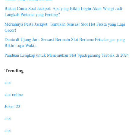
Bukan Cuma Soal Jackpot: Apa yang Bikin Login Akun Wangi Jadi
Langkah Pertama yang Penting?
Meriahnya Pesta Jackpot: Temukan Sensasi Slot Hot Fiesta yang Lagi
Gacor!
Dunia di Ujung Jari: Sensasi Bermain Slot Bertema Petualangan yang
Bikin Lupa Waktu
Panduan Lengkap untuk Menemukan Slot Spadegaming Terbaik di 2024
Trending
slot
slot online
Joker123
slot
slot