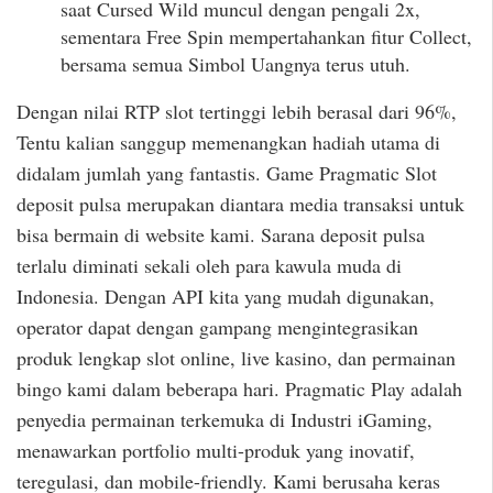
saat Cursed Wild muncul dengan pengali 2x,
sementara Free Spin mempertahankan fitur Collect,
bersama semua Simbol Uangnya terus utuh.
Dengan nilai RTP slot tertinggi lebih berasal dari 96%,
Tentu kalian sanggup memenangkan hadiah utama di
didalam jumlah yang fantastis. Game Pragmatic Slot
deposit pulsa merupakan diantara media transaksi untuk
bisa bermain di website kami. Sarana deposit pulsa
terlalu diminati sekali oleh para kawula muda di
Indonesia. Dengan API kita yang mudah digunakan,
operator dapat dengan gampang mengintegrasikan
produk lengkap slot online, live kasino, dan permainan
bingo kami dalam beberapa hari. Pragmatic Play adalah
penyedia permainan terkemuka di Industri iGaming,
menawarkan portfolio multi-produk yang inovatif,
teregulasi, dan mobile-friendly. Kami berusaha keras