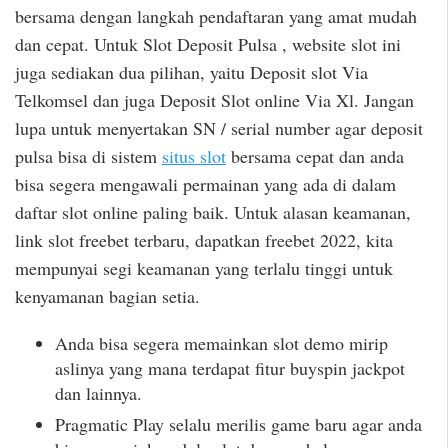
bersama dengan langkah pendaftaran yang amat mudah
dan cepat. Untuk Slot Deposit Pulsa , website slot ini
juga sediakan dua pilihan, yaitu Deposit slot Via
Telkomsel dan juga Deposit Slot online Via Xl. Jangan
lupa untuk menyertakan SN / serial number agar deposit
pulsa bisa di sistem
situs slot
bersama cepat dan anda
bisa segera mengawali permainan yang ada di dalam
daftar slot online paling baik. Untuk alasan keamanan,
link slot freebet terbaru, dapatkan freebet 2022, kita
mempunyai segi keamanan yang terlalu tinggi untuk
kenyamanan bagian setia.
Anda bisa segera memainkan slot demo mirip
aslinya yang mana terdapat fitur buyspin jackpot
dan lainnya.
Pragmatic Play selalu merilis game baru agar anda