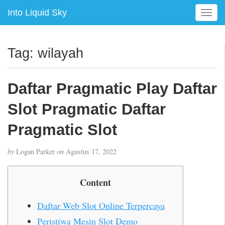
Into Liquid Sky
T
o
g
g
Tag:
wilayah
l
e
n
Daftar Pragmatic Play Daftar
a
v
Slot Pragmatic Daftar
i
g
Pragmatic Slot
a
t
by
Logan Parker
on
Agustus 17, 2022
i
o
n
Content
Daftar Web Slot Online Terpercaya
Peristiwa Mesin Slot Demo