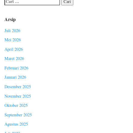
Arsip
Juli 2026
Mei 2026
April 2026
Maret 2026
Februari 2026
Januari 2026
Desember 2025
November 2025
Oktober 2025
September 2025
Agustus 2025