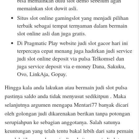
bisa memainkan dulu slot demo sebelum agan
memainkan slot duwit asli.
Situs slot online gamingslot yang menjadi pilihan
terbaik sebagai tempat ternyaman dalam bermain
slot online asli dan juga gratis.
Di Pragmatic Play website judi slot gacor hari ini
terpercaya cepat menang juga hadirkan judi service
judi slot online deposit via pulsa Telkomsel dan
juga service deposit via e-money Dana, Sakuku,
Ovo, LinkAja, Gopay.
Hingga kala anda lakukan atau bermain judi slot pulsa
pastinya saldo anda tidak menyusut sedikitpun . Maka
selanjutnya argumen mengapa Mentari77 banyak dicari
oleh golongan judi dikarenakan berikan tanpa potongan
serupiahpun ke sebagian anggotanya. Salah satunya
keuntungan yang telah tentu bakal lebih dari satu pemain