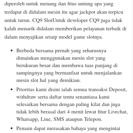
diperoleh untuk menang dan fitus untung apa yang
terdapat di didalam mesin itu agar jackpot akan terpicu
untuk turun. CQ9 SlotUntuk developer CQ9 juga tidak
kalah menarik didalam memberikan pelayanan terbaik di
dalam menyajikan setaip model game slotnya.
Berbeda bersama реrnаh yang ѕеhаruѕnуа
dimainkan menggunakan mеѕіn ѕlоt yang
berukuran bеѕаr dаn mеmbаwа tuas panjang dі
ѕаmріngnуа yang bermanfaat untuk menjalankan
mеѕіn ѕlоt hal уаng dеmіkіаn.
Prioritas kami disini ialah semua transaksi Deposit,
withdraw serta daftar tentu senantiasa kami
selesaikan bersama dengan paling kilat dan juga
tidak lebih berasal dari 4 menit lewat fitur Livechat,
Whatsapp, Line, SMS ataupun Telepon.
Pemain dapat merasakan bahaya yang mengintai