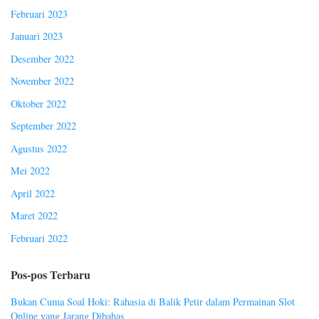
Februari 2023
Januari 2023
Desember 2022
November 2022
Oktober 2022
September 2022
Agustus 2022
Mei 2022
April 2022
Maret 2022
Februari 2022
Pos-pos Terbaru
Bukan Cuma Soal Hoki: Rahasia di Balik Petir dalam Permainan Slot
Online yang Jarang Dibahas