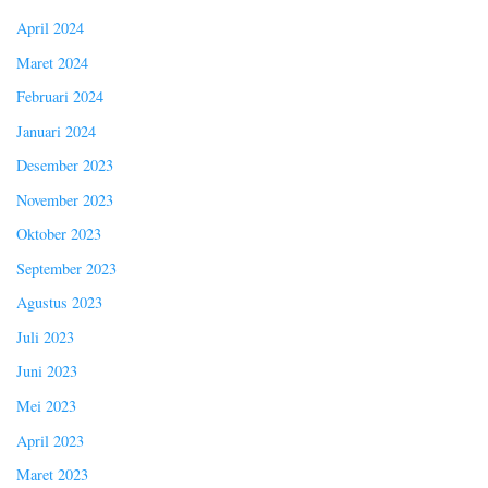
April 2024
Maret 2024
Februari 2024
Januari 2024
Desember 2023
November 2023
Oktober 2023
September 2023
Agustus 2023
Juli 2023
Juni 2023
Mei 2023
April 2023
Maret 2023