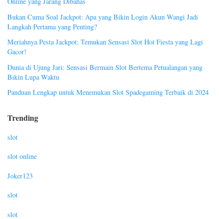
Online yang Jarang Dibahas
Bukan Cuma Soal Jackpot: Apa yang Bikin Login Akun Wangi Jadi
Langkah Pertama yang Penting?
Meriahnya Pesta Jackpot: Temukan Sensasi Slot Hot Fiesta yang Lagi
Gacor!
Dunia di Ujung Jari: Sensasi Bermain Slot Bertema Petualangan yang
Bikin Lupa Waktu
Panduan Lengkap untuk Menemukan Slot Spadegaming Terbaik di 2024
Trending
slot
slot online
Joker123
slot
slot