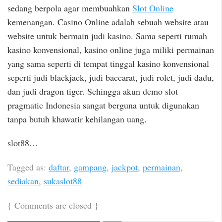
sedang berpola agar membuahkan
Slot Online
kemenangan. Casino Online adalah sebuah website atau
website untuk bermain judi kasino. Sama seperti rumah
kasino konvensional, kasino online juga miliki permainan
yang sama seperti di tempat tinggal kasino konvensional
seperti judi blackjack, judi baccarat, judi rolet, judi dadu,
dan judi dragon tiger. Sehingga akun demo slot
pragmatic Indonesia sangat berguna untuk digunakan
tanpa butuh khawatir kehilangan uang.
slot88
…
Tagged as:
daftar
,
gampang
,
jackpot
,
permainan
,
sediakan
,
sukaslot88
{
Comments are closed
}