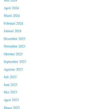
Mei 2024
April 2024
Maret 2024
Februari 2024
Januari 2024
Desember 2023
November 2023
Oktober 2023
September 2023
Agustus 2023
Juli 2023
Juni 2023
Mei 2023
April 2023
Maret 2023