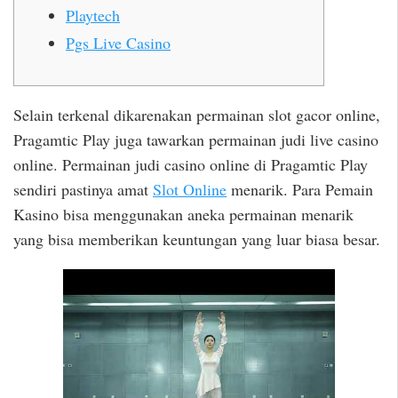
Playtech
Pgs Live Casino
Selain terkenal dikarenakan permainan slot gacor online,
Pragamtic Play juga tawarkan permainan judi live casino
online. Permainan judi casino online di Pragamtic Play
sendiri pastinya amat
Slot Online
menarik. Para Pemain
Kasino bisa menggunakan aneka permainan menarik
yang bisa memberikan keuntungan yang luar biasa besar.