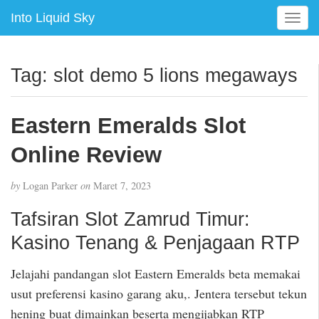
Into Liquid Sky
T
o
g
g
Tag:
slot demo 5 lions megaways
l
e
n
Eastern Emeralds Slot
a
v
Online Review
i
g
by
Logan Parker
on
Maret 7, 2023
a
t
Tafsiran Slot Zamrud Timur:
i
Kasino Tenang & Penjagaan RTP
o
n
Jelajahi pandangan slot Eastern Emeralds beta memakai
usut preferensi kasino garang aku,. Jentera tersebut tekun
hening buat dimainkan beserta mengijabkan RTP