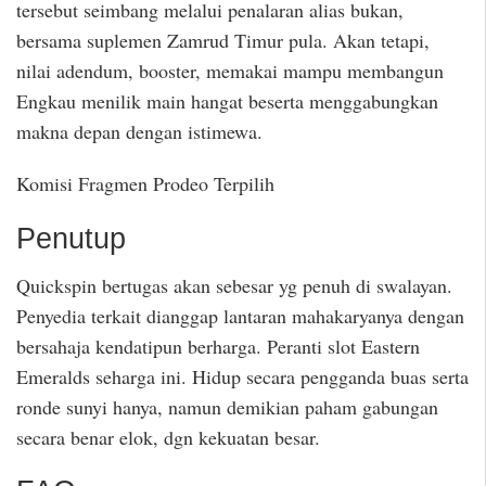
tersebut seimbang melalui penalaran alias bukan,
bersama suplemen Zamrud Timur pula. Akan tetapi,
nilai adendum, booster, memakai mampu membangun
Engkau menilik main hangat beserta menggabungkan
makna depan dengan istimewa.
Komisi Fragmen Prodeo Terpilih
Penutup
Quickspin bertugas akan sebesar yg penuh di swalayan.
Penyedia terkait dianggap lantaran mahakaryanya dengan
bersahaja kendatipun berharga. Peranti slot Eastern
Emeralds seharga ini. Hidup secara pengganda buas serta
ronde sunyi hanya, namun demikian paham gabungan
secara benar elok, dgn kekuatan besar.