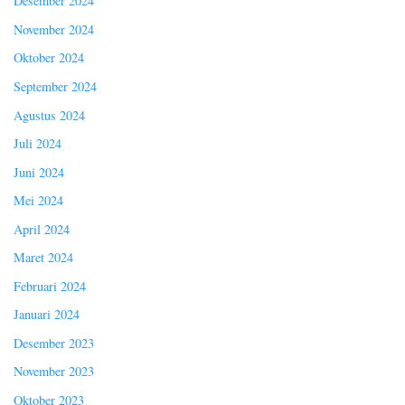
Desember 2024
November 2024
Oktober 2024
September 2024
Agustus 2024
Juli 2024
Juni 2024
Mei 2024
April 2024
Maret 2024
Februari 2024
Januari 2024
Desember 2023
November 2023
Oktober 2023