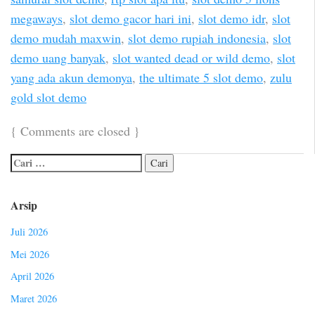
megaways
,
slot demo gacor hari ini
,
slot demo idr
,
slot
demo mudah maxwin
,
slot demo rupiah indonesia
,
slot
demo uang banyak
,
slot wanted dead or wild demo
,
slot
yang ada akun demonya
,
the ultimate 5 slot demo
,
zulu
gold slot demo
{
Comments are closed
}
Arsip
Juli 2026
Mei 2026
April 2026
Maret 2026