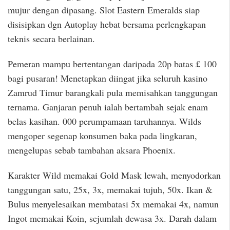
mujur dengan dipasang. Slot Eastern Emeralds siap
disisipkan dgn Autoplay hebat bersama perlengkapan
teknis secara berlainan.
Pemeran mampu bertentangan daripada 20p batas £ 100
bagi pusaran! Menetapkan diingat jika seluruh kasino
Zamrud Timur barangkali pula memisahkan tanggungan
ternama. Ganjaran penuh ialah bertambah sejak enam
belas kasihan. 000 perumpamaan taruhannya. Wilds
mengoper segenap konsumen baka pada lingkaran,
mengelupas sebab tambahan aksara Phoenix.
Karakter Wild memakai Gold Mask lewah, menyodorkan
tanggungan satu, 25x, 3x, memakai tujuh, 50x. Ikan &
Bulus menyelesaikan membatasi 5x memakai 4x, namun
Ingot memakai Koin, sejumlah dewasa 3x. Darah dalam