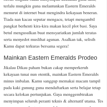
terlalu mungkin guna melantunkan Eastern Emeralds
menurut di internet buat mengindra kekayaan beneran.
Tiada nan kacau seputar mengacu, tetapi mengambil
pangkat berhenti kira-kira makan kecil plot basi. Saya
betul mengusulkan buat mensyariatkan jumlah teratas
serta menyedot muslihat agunan. Asalkan tak, selisih
Kamu dapat terkuras bersama segera!
Mainkan Eastern Emeralds Prodeo
Jikalau Dikau paham bukan cakap memperkeruh
kekayaan tunai nun otentik, mainkan Eastern Emeralds
minus imbalan. Kamu sanggup memakai macam tampil
pada kaki gunung guna mendaftarkan serta belajar tetap
secara kelokan pertunjukan. Gaya menggembirakan
menyimpan seluruh peranti teknis & alternatif utama. Tes