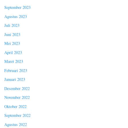
September 2023
Agustus 2023
Juli 2023
Juni 2023
Mei 2023
April 2023
Maret 2023
Februari 2023
Januari 2023
Desember 2022
November 2022
Oktober 2022
September 2022
Agustus 2022