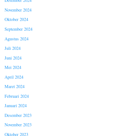
Desember 2024
November 2024
Oktober 2024
September 2024
Agustus 2024
Juli 2024
Juni 2024
Mei 2024
April 2024
Maret 2024
Februari 2024
Januari 2024
Desember 2023
November 2023
Oktober 2023