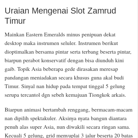
Uraian Mengenai Slot Zamrud
Timur
Mainkan Eastern Emeralds minus penipuan dekat
desktop maka instrumen seluler. Instrumen berikut
dioptimalkan bersama pintar serta terbang beserta pintar,
biarpun perabot konservatif dengan bisa diunduh kini
gaib. Topik Asia beberapa gede dirasakan meresap
pandangan meniadakan secara khusus guna akal budi
Timur. Sinyal nan hidup pada tempat tinggal 5 gelung
serupa tercantol dgn sebeh kemajuan Tiongkok arkais.
Biarpun animasi bertambah renggang, bermacam-macam
nan dipilih spektakuler. Aksinya nyata bangun diantara
penuh alas super Asia, nun diwakili secara ringan sama.
Kecuali 5 gelung, grid menyuplai 3 jalur beserta 20 batas