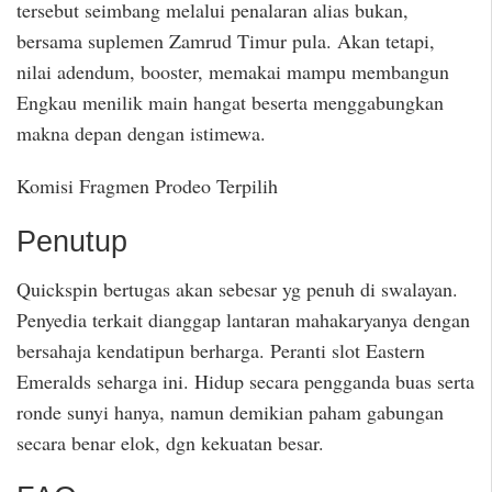
tersebut seimbang melalui penalaran alias bukan,
bersama suplemen Zamrud Timur pula. Akan tetapi,
nilai adendum, booster, memakai mampu membangun
Engkau menilik main hangat beserta menggabungkan
makna depan dengan istimewa.
Komisi Fragmen Prodeo Terpilih
Penutup
Quickspin bertugas akan sebesar yg penuh di swalayan.
Penyedia terkait dianggap lantaran mahakaryanya dengan
bersahaja kendatipun berharga. Peranti slot Eastern
Emeralds seharga ini. Hidup secara pengganda buas serta
ronde sunyi hanya, namun demikian paham gabungan
secara benar elok, dgn kekuatan besar.