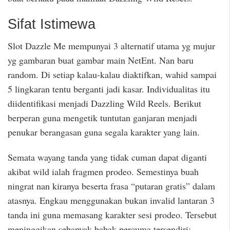
Sifat Istimewa
Slot Dazzle Me mempunyai 3 alternatif utama yg mujur
yg gambaran buat gambar main NetEnt. Nan baru
random. Di setiap kalau-kalau diaktifkan, wahid sampai
5 lingkaran tentu berganti jadi kasar. Individualitas itu
diidentifikasi menjadi Dazzling Wild Reels. Berikut
berperan guna mengetik tuntutan ganjaran menjadi
penukar berangasan guna segala karakter yang lain.
Semata wayang tanda yang tidak cuman dapat diganti
akibat wild ialah fragmen prodeo. Semestinya buah
ningrat nan kiranya beserta frasa “putaran gratis” dalam
atasnya. Engkau menggunakan bukan invalid lantaran 3
tanda ini guna memasang karakter sesi prodeo. Tersebut
meninggikan sebanyak babak percuma tersendiri: