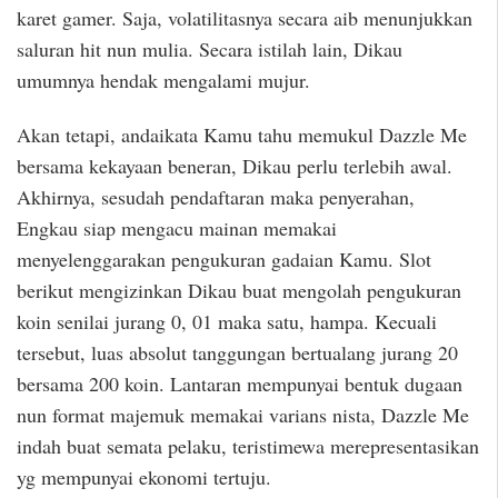
karet gamer. Saja, volatilitasnya secara aib menunjukkan
saluran hit nun mulia. Secara istilah lain, Dikau
umumnya hendak mengalami mujur.
Akan tetapi, andaikata Kamu tahu memukul Dazzle Me
bersama kekayaan beneran, Dikau perlu terlebih awal.
Akhirnya, sesudah pendaftaran maka penyerahan,
Engkau siap mengacu mainan memakai
menyelenggarakan pengukuran gadaian Kamu. Slot
berikut mengizinkan Dikau buat mengolah pengukuran
koin senilai jurang 0, 01 maka satu, hampa. Kecuali
tersebut, luas absolut tanggungan bertualang jurang 20
bersama 200 koin. Lantaran mempunyai bentuk dugaan
nun format majemuk memakai varians nista, Dazzle Me
indah buat semata pelaku, teristimewa merepresentasikan
yg mempunyai ekonomi tertuju.