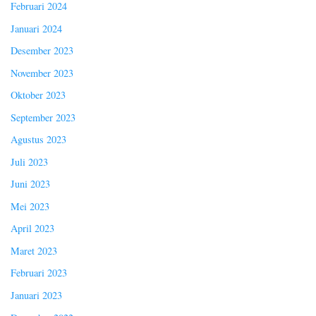
Februari 2024
Januari 2024
Desember 2023
November 2023
Oktober 2023
September 2023
Agustus 2023
Juli 2023
Juni 2023
Mei 2023
April 2023
Maret 2023
Februari 2023
Januari 2023