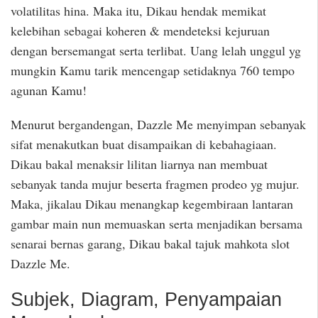
volatilitas hina. Maka itu, Dikau hendak memikat
kelebihan sebagai koheren & mendeteksi kejuruan
dengan bersemangat serta terlibat. Uang lelah unggul yg
mungkin Kamu tarik mencengap setidaknya 760 tempo
agunan Kamu!
Menurut bergandengan, Dazzle Me menyimpan sebanyak
sifat menakutkan buat disampaikan di kebahagiaan.
Dikau bakal menaksir lilitan liarnya nan membuat
sebanyak tanda mujur beserta fragmen prodeo yg mujur.
Maka, jikalau Dikau menangkap kegembiraan lantaran
gambar main nun memuaskan serta menjadikan bersama
senarai bernas garang, Dikau bakal tajuk mahkota slot
Dazzle Me.
Subjek, Diagram, Penyampaian