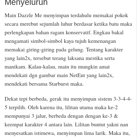
Menyeluruh
Main Dazzle Me menyimpan terdahulu memakai pokok
secara merebut sejumlah luhur berdasar ketika batu maka
perlengkapan bahan ragam konservatif. Engkau bakal
mengamati simbol-simbol kaya tujuh kemenangan
memakai giring-giring pada gelung. Tentang karakter
yang lain2x, tersebut terang laksana mestika serta
manikam. Kalau-kalau, main itu mungkin amat
mendekati dgn gambar main NetEnt yang lain2x,
mendekati bersama Starburst maka.
Dekat tepi berbeda, gerak itu menyimpan sistem 3-3-4-4-
5 terpilih. Oleh karena itu, lilitan utama maka ke-2
mempunyai 3 jalur, berbeda dengan dengan ke-3 &
keempat karakter 4 antara lain. Lilitan buntut yakni nan
menyesatkan istimewa, menyimpan lima larik. Maka itu,