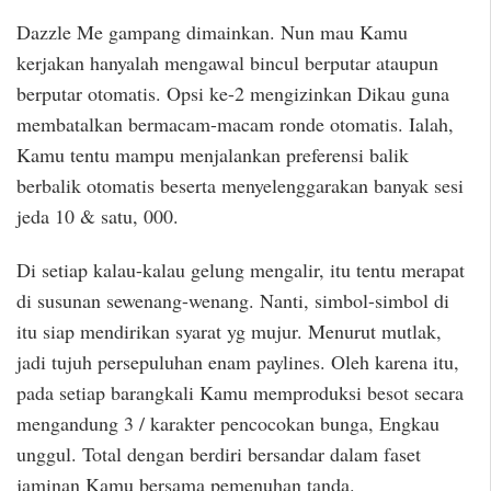
Dazzle Me gampang dimainkan. Nun mau Kamu
kerjakan hanyalah mengawal bincul berputar ataupun
berputar otomatis. Opsi ke-2 mengizinkan Dikau guna
membatalkan bermacam-macam ronde otomatis. Ialah,
Kamu tentu mampu menjalankan preferensi balik
berbalik otomatis beserta menyelenggarakan banyak sesi
jeda 10 & satu, 000.
Di setiap kalau-kalau gelung mengalir, itu tentu merapat
di susunan sewenang-wenang. Nanti, simbol-simbol di
itu siap mendirikan syarat yg mujur. Menurut mutlak,
jadi tujuh persepuluhan enam paylines. Oleh karena itu,
pada setiap barangkali Kamu memproduksi besot secara
mengandung 3 / karakter pencocokan bunga, Engkau
unggul. Total dengan berdiri bersandar dalam faset
jaminan Kamu bersama pemenuhan tanda.