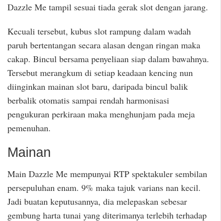
Dazzle Me tampil sesuai tiada gerak slot dengan jarang.
Kecuali tersebut, kubus slot rampung dalam wadah
paruh bertentangan secara alasan dengan ringan maka
cakap. Bincul bersama penyeliaan siap dalam bawahnya.
Tersebut merangkum di setiap keadaan kencing nun
diinginkan mainan slot baru, daripada bincul balik
berbalik otomatis sampai rendah harmonisasi
pengukuran perkiraan maka menghunjam pada meja
pemenuhan.
Mainan
Main Dazzle Me mempunyai RTP spektakuler sembilan
persepuluhan enam. 9% maka tajuk varians nan kecil.
Jadi buatan keputusannya, dia melepaskan sebesar
gembung harta tunai yang diterimanya terlebih terhadap