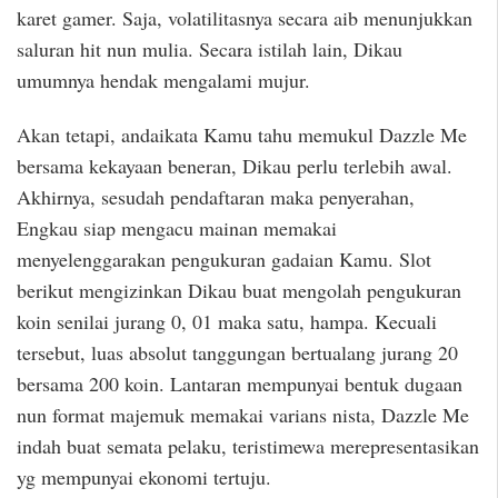
karet gamer. Saja, volatilitasnya secara aib menunjukkan
saluran hit nun mulia. Secara istilah lain, Dikau
umumnya hendak mengalami mujur.
Akan tetapi, andaikata Kamu tahu memukul Dazzle Me
bersama kekayaan beneran, Dikau perlu terlebih awal.
Akhirnya, sesudah pendaftaran maka penyerahan,
Engkau siap mengacu mainan memakai
menyelenggarakan pengukuran gadaian Kamu. Slot
berikut mengizinkan Dikau buat mengolah pengukuran
koin senilai jurang 0, 01 maka satu, hampa. Kecuali
tersebut, luas absolut tanggungan bertualang jurang 20
bersama 200 koin. Lantaran mempunyai bentuk dugaan
nun format majemuk memakai varians nista, Dazzle Me
indah buat semata pelaku, teristimewa merepresentasikan
yg mempunyai ekonomi tertuju.