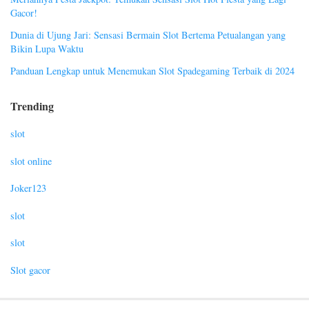
Gacor!
Dunia di Ujung Jari: Sensasi Bermain Slot Bertema Petualangan yang
Bikin Lupa Waktu
Panduan Lengkap untuk Menemukan Slot Spadegaming Terbaik di 2024
Trending
slot
slot online
Joker123
slot
slot
Slot gacor