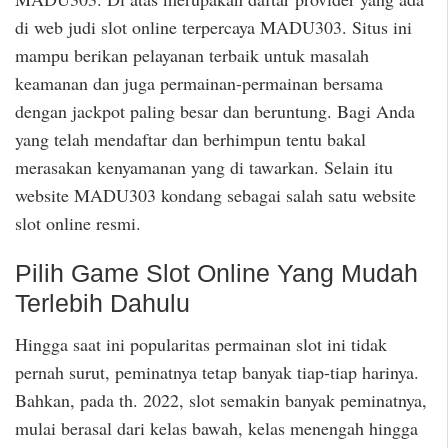
di web judi slot online terpercaya MADU303. Situs ini
mampu berikan pelayanan terbaik untuk masalah
keamanan dan juga permainan-permainan bersama
dengan jackpot paling besar dan beruntung. Bagi Anda
yang telah mendaftar dan berhimpun tentu bakal
merasakan kenyamanan yang di tawarkan. Selain itu
website MADU303 kondang sebagai salah satu website
slot online resmi.
Pilih Game Slot Online Yang Mudah
Terlebih Dahulu
Hingga saat ini popularitas permainan slot ini tidak
pernah surut, peminatnya tetap banyak tiap-tiap harinya.
Bahkan, pada th. 2022, slot semakin banyak peminatnya,
mulai berasal dari kelas bawah, kelas menengah hingga