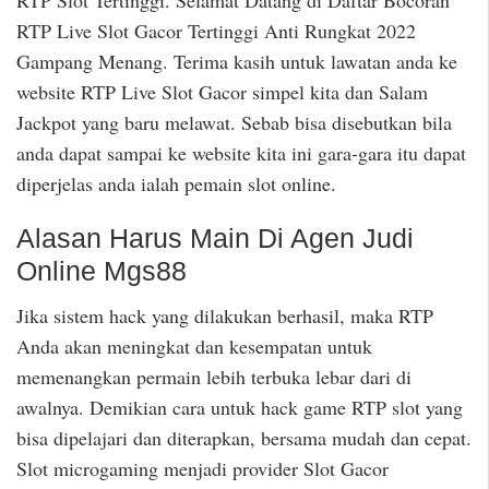
RTP Slot Tertinggi. Selamat Datang di Daftar Bocoran
RTP Live Slot Gacor Tertinggi Anti Rungkat 2022
Gampang Menang. Terima kasih untuk lawatan anda ke
website RTP Live Slot Gacor simpel kita dan Salam
Jackpot yang baru melawat. Sebab bisa disebutkan bila
anda dapat sampai ke website kita ini gara-gara itu dapat
diperjelas anda ialah pemain slot online.
Alasan Harus Main Di Agen Judi
Online Mgs88
Jika sistem hack yang dilakukan berhasil, maka RTP
Anda akan meningkat dan kesempatan untuk
memenangkan permain lebih terbuka lebar dari di
awalnya. Demikian cara untuk hack game RTP slot yang
bisa dipelajari dan diterapkan, bersama mudah dan cepat.
Slot microgaming menjadi provider Slot Gacor