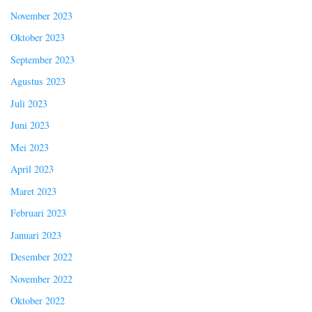
November 2023
Oktober 2023
September 2023
Agustus 2023
Juli 2023
Juni 2023
Mei 2023
April 2023
Maret 2023
Februari 2023
Januari 2023
Desember 2022
November 2022
Oktober 2022