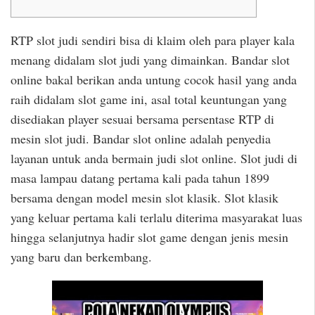
RTP slot judi sendiri bisa di klaim oleh para player kala
menang didalam slot judi yang dimainkan. Bandar slot
online bakal berikan anda untung cocok hasil yang anda
raih didalam slot game ini, asal total keuntungan yang
disediakan player sesuai bersama persentase RTP di
mesin slot judi. Bandar slot online adalah penyedia
layanan untuk anda bermain judi slot online. Slot judi di
masa lampau datang pertama kali pada tahun 1899
bersama dengan model mesin slot klasik. Slot klasik
yang keluar pertama kali terlalu diterima masyarakat luas
hingga selanjutnya hadir slot game dengan jenis mesin
yang baru dan berkembang.