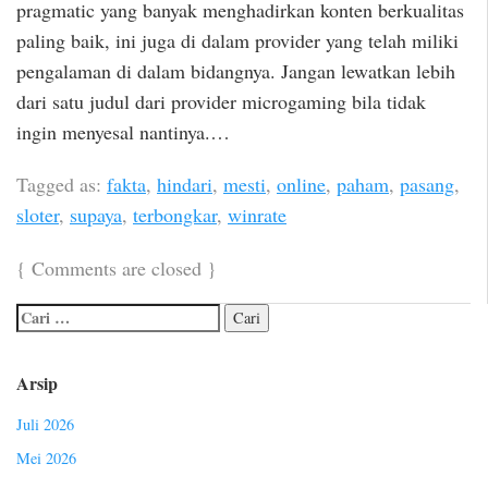
pragmatic yang banyak menghadirkan konten berkualitas
paling baik, ini juga di dalam provider yang telah miliki
pengalaman di dalam bidangnya. Jangan lewatkan lebih
dari satu judul dari provider microgaming bila tidak
ingin menyesal nantinya.…
Tagged as:
fakta
,
hindari
,
mesti
,
online
,
paham
,
pasang
,
sloter
,
supaya
,
terbongkar
,
winrate
{
Comments are closed
}
Arsip
Juli 2026
Mei 2026