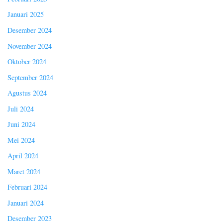
Januari 2025
Desember 2024
November 2024
Oktober 2024
September 2024
Agustus 2024
Juli 2024
Juni 2024
Mei 2024
April 2024
Maret 2024
Februari 2024
Januari 2024
Desember 2023