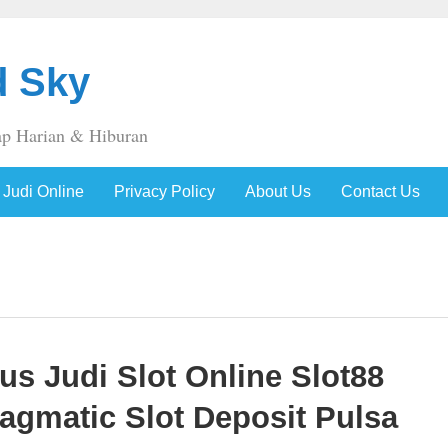
d Sky
kap Harian & Hiburan
Judi Online
Privacy Policy
About Us
Contact Us
tus Judi Slot Online Slot88
agmatic Slot Deposit Pulsa