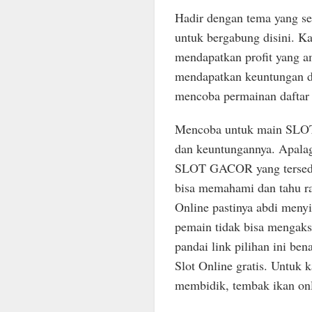
Hadir dengan tema yang se
untuk bergabung disini. K
mendapatkan profit yang 
mendapatkan keuntungan de
mencoba permainan daftar s
Mencoba untuk main SLOT 
dan keuntungannya. Apalag
SLOT GACOR yang tersedia 
bisa memahami dan tahu ra
Online pastinya abdi menyi
pemain tidak bisa mengaks
pandai link pilihan ini b
Slot Online gratis. Untuk 
membidik, tembak ikan onl