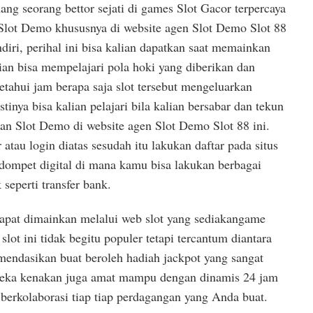
ng seorang bettor sejati di games Slot Gacor terpercaya
lot Demo khususnya di website agen Slot Demo Slot 88
iri, perihal ini bisa kalian dapatkan saat memainkan
an bisa mempelajari pola hoki yang diberikan dan
etahui jam berapa saja slot tersebut mengeluarkan
stinya bisa kalian pelajari bila kalian bersabar dan tekun
 Slot Demo di website agen Slot Demo Slot 88 ini.
 atau login diatas sesudah itu lakukan daftar pada situs
 dompet digital di mana kamu bisa lakukan berbagai
seperti transfer bank.
 dapat dimainkan melalui web slot yang sediakangame
lot ini tidak begitu populer tetapi tercantum diantara
endasikan buat beroleh hadiah jackpot yang sangat
ereka kenakan juga amat mampu dengan dinamis 24 jam
erkolaborasi tiap tiap perdagangan yang Anda buat.