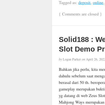
Tagged as:
deposit
,
online
{
Comments are closed
}
Solid188 : We
Slot Demo Pr
by
Logan Parker
on
April 26, 202
Bahkan jika perlu, kita me
dahulu sebelum saat menga
berasal dari 50 th. beroper
gameplay merupakan bukti 
yg datang di web Zeus Slot
Mahjong Ways merupakan ga