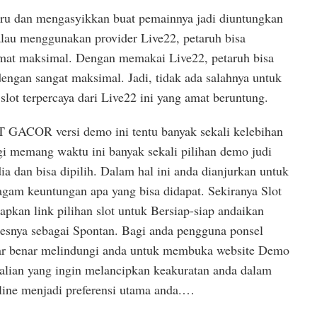
ru dan mengasyikkan buat pemainnya jadi diuntungkan
alau menggunakan provider Live22, petaruh bisa
amat maksimal. Dengan memakai Live22, petaruh bisa
ngan sangat maksimal. Jadi, tidak ada salahnya untuk
lot terpercaya dari Live22 ini yang amat beruntung.
GACOR versi demo ini tentu banyak sekali kelebihan
i memang waktu ini banyak sekali pilihan demo judi
dan bisa dipilih. Dalam hal ini anda dianjurkan untuk
gam keuntungan apa yang bisa didapat. Sekiranya Slot
apkan link pilihan slot untuk Bersiap-siap andaikan
esnya sebagai Spontan. Bagi anda pengguna ponsel
enar benar melindungi anda untuk membuka website Demo
kalian yang ingin melancipkan keakuratan anda dalam
ine menjadi preferensi utama anda.…