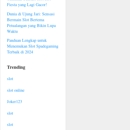
Fiesta yang Lagi Gacor!
Dunia di Ujung Jari: Sensasi
Bermain Slot Bertema
Petualangan yang Bikin Lupa
Waktu
Panduan Lengkap untuk
Menemukan Slot Spadegaming
Terbaik di 2024
Trending
slot
slot online
Joker123
slot
slot