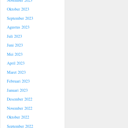
November 2023
Oktober 2023
September 2023
Agustus 2023
Juli 2023
Juni 2023
Mei 2023
April 2023
Maret 2023
Februari 2023
Januari 2023
Desember 2022
November 2022
Oktober 2022
September 2022