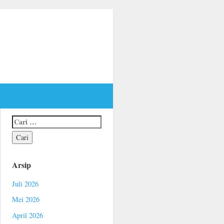
Arsip
Juli 2026
Mei 2026
April 2026