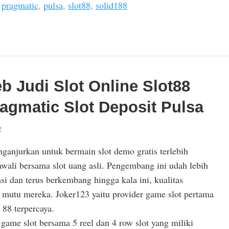
,
pragmatic
,
pulsa
,
slot88
,
solid188
b Judi Slot Online Slot88
agmatic Slot Deposit Pulsa
2
nganjurkan untuk bermain slot demo gratis terlebih
wali bersama slot uang asli. Pengembang ini udah lebih
asi dan terus berkembang hingga kala ini, kualitas
mutu mereka. Joker123 yaitu provider game slot pertama
 88 terpercaya.
me slot bersama 5 reel dan 4 row slot yang miliki