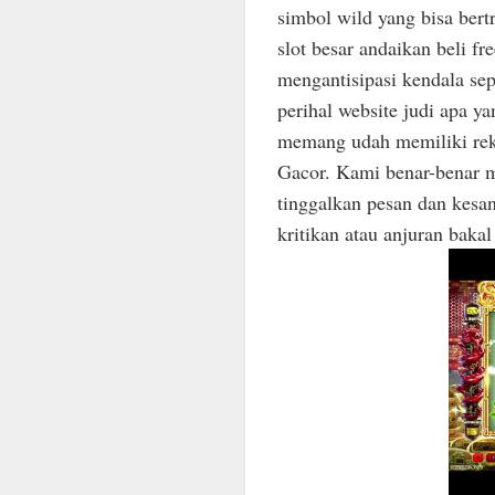
simbol wild yang bisa ber
slot besar andaikan beli f
mengantisipasi kendala sepe
perihal website judi apa y
memang udah memiliki rekam
Gacor. Kami benar-benar 
tinggalkan pesan dan kesan
kritikan atau anjuran bakal