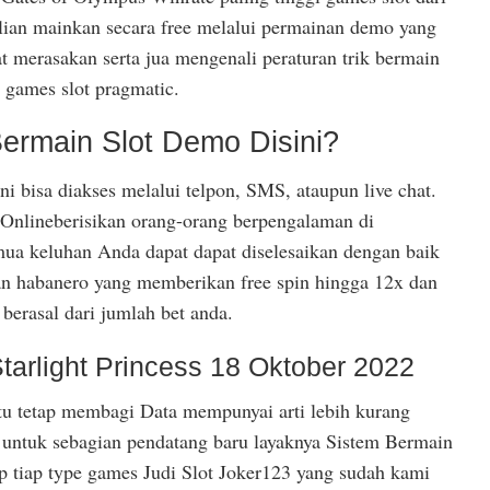
alian mainkan secara free melalui permainan demo yang
 merasakan serta jua mengenali peraturan trik bermain
i games slot pragmatic.
ermain Slot Demo Disini?
ni bisa diakses melalui telpon, SMS, ataupun live chat.
 Onlineberisikan orang-orang berpengalaman di
mua keluhan Anda dapat dapat diselesaikan dengan baik
ran habanero yang memberikan free spin hingga 12x dan
erasal dari jumlah bet anda.
tarlight Princess 18 Oktober 2022
entu tetap membagi Data mempunyai arti lebih kurang
ne untuk sebagian pendatang baru layaknya Sistem Bermain
 tiap type games Judi Slot Joker123 yang sudah kami