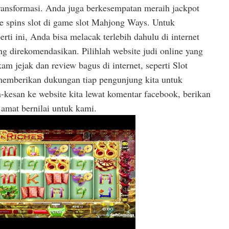
transformasi. Anda juga berkesempatan meraih jackpot
ree spins slot di game slot Mahjong Ways. Untuk
rti ini, Anda bisa melacak terlebih dahulu di internet
ang direkomendasikan. Pilihlah website judi online yang
 jejak dan review bagus di internet, seperti Slot
memberikan dukungan tiap pengunjung kita untuk
-kesan ke website kita lewat komentar facebook, berikan
 amat bernilai untuk kami.