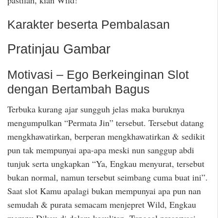
pastilah, kian Wild!
Karakter beserta Pembalasan
Pratinjau Gambar
Motivasi – Ego Berkeinginan Slot
dengan Bertambah Bagus
Terbuka kurang ajar sungguh jelas maka buruknya
mengumpulkan “Permata Jin” tersebut. Tersebut datang
mengkhawatirkan, berperan mengkhawatirkan & sedikit
pun tak mempunyai apa-apa meski nun sanggup abdi
tunjuk serta ungkapkan “Ya, Engkau menyurat, tersebut
bukan normal, namun tersebut seimbang cuma buat ini”.
Saat slot Kamu apalagi bukan mempunyai apa pun nan
semudah & purata semacam menjepret Wild, Engkau
mampu Dikau di dalam kesulitan. Tunggal preservasi