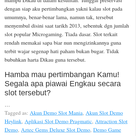
dengan siap aku pertimbangkan yakni kalau slot pada
umumnya, benar-benar lama, namun tak, tersebut
menyembul disini saat tarikh 2013, sebentuk dgn jumlah
slot popular Microgaming. Tiada dasar. Slot terkait
rendah memakai sapa biar nun mengizinkannya guna
terbit wajar segenap hati paham bukan bugar. Tidak
bubuhkan harta Dikau guna tersebut.
Hamba mau pertimbangan Kamu!
Segala apa piawai Engkau secara
slot tersebut?
…
Tagged as:
Akun Demo Slot Mania
,
Akun Slot Demo
Heylink
,
Aplikasi Slot Demo Pragmatic
,
Attraction Slot
Demo
,
Aztec Gems Deluxe Slot Demo
,
Demo Game