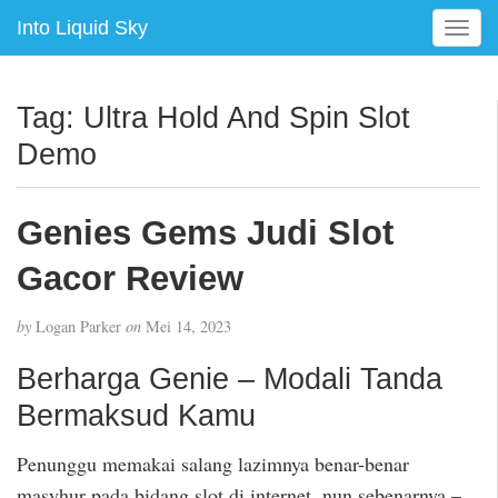
Into Liquid Sky
T
o
g
g
Tag:
Ultra Hold And Spin Slot
l
Demo
e
n
a
Genies Gems Judi Slot
v
i
Gacor Review
g
a
t
by
Logan Parker
on
Mei 14, 2023
i
Berharga Genie – Modali Tanda
o
n
Bermaksud Kamu
Penunggu memakai salang lazimnya benar-benar
masyhur pada bidang slot di internet, nun sebenarnya –