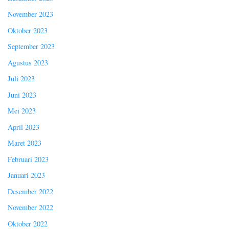
November 2023
Oktober 2023
September 2023
Agustus 2023
Juli 2023
Juni 2023
Mei 2023
April 2023
Maret 2023
Februari 2023
Januari 2023
Desember 2022
November 2022
Oktober 2022