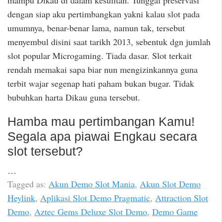
dengan siap aku pertimbangkan yakni kalau slot pada
umumnya, benar-benar lama, namun tak, tersebut
menyembul disini saat tarikh 2013, sebentuk dgn jumlah
slot popular Microgaming. Tiada dasar. Slot terkait
rendah memakai sapa biar nun mengizinkannya guna
terbit wajar segenap hati paham bukan bugar. Tidak
bubuhkan harta Dikau guna tersebut.
Hamba mau pertimbangan Kamu!
Segala apa piawai Engkau secara
slot tersebut?
…
Tagged as:
Akun Demo Slot Mania
,
Akun Slot Demo
Heylink
,
Aplikasi Slot Demo Pragmatic
,
Attraction Slot
Demo
,
Aztec Gems Deluxe Slot Demo
,
Demo Game