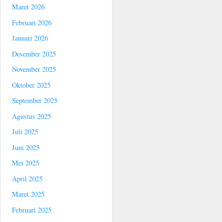
Maret 2026
Februari 2026
Januari 2026
Desember 2025
November 2025
Oktober 2025
September 2025
Agustus 2025
Juli 2025
Juni 2025
Mei 2025
April 2025
Maret 2025
Februari 2025