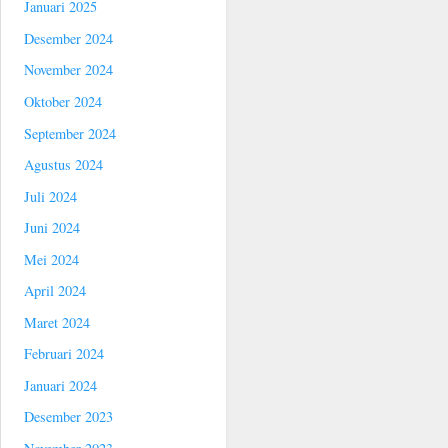
Januari 2025
Desember 2024
November 2024
Oktober 2024
September 2024
Agustus 2024
Juli 2024
Juni 2024
Mei 2024
April 2024
Maret 2024
Februari 2024
Januari 2024
Desember 2023