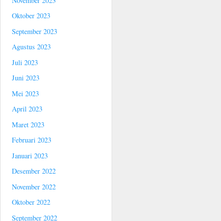
November 2023
Oktober 2023
September 2023
Agustus 2023
Juli 2023
Juni 2023
Mei 2023
April 2023
Maret 2023
Februari 2023
Januari 2023
Desember 2022
November 2022
Oktober 2022
September 2022