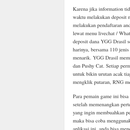
Karena jika information t
waktu melakukan deposit m
melakukan pendaftaran and
lewat menu livechat / Wha
deposit dana YGG Drasil s
harinya, bersama 110 jeni
menarik. YGG Drasil mempu
dan Pushy Cat. Setiap per
untuk bikin urutan acak tia
mengklik putaran, RNG me
Para pemain game ini bisa
setelah memenangkan perte
yang ingin membuahkan pe
maka bisa coba menggunak
aplikasi ini, anda bisa m