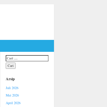
Arsip
Juli 2026
Mei 2026
April 2026