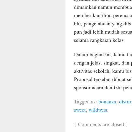
dimainkan namun membuah
memberikan ilmu perenca
blu, pengetahuan yang dib
pun jadi lebih mudah sesua
selama rangkaian kelas.
Dalam bagian ini, kamu ha
dengan jelas, singkat, dan
aktivitas sekolah, kamu bi
Proposal tersebut dibuat 
sponsor acara dan izin pe
Tagged as:
bonanza
,
distro
sweet
,
wildwest
{
Comments are closed
}