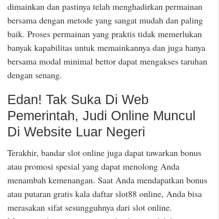
dimainkan dan pastinya telah menghadirkan permainan
bersama dengan metode yang sangat mudah dan paling
baik. Proses permainan yang praktis tidak memerlukan
banyak kapabilitas untuk memainkannya dan juga hanya
bersama modal minimal bettor dapat mengakses taruhan
dengan senang.
Edan! Tak Suka Di Web
Pemerintah, Judi Online Muncul
Di Website Luar Negeri
Terakhir, bandar slot online juga dapat tawarkan bonus
atau promosi spesial yang dapat menolong Anda
menambah kemenangan. Saat Anda mendapatkan bonus
atau putaran gratis kala daftar slot88 online, Anda bisa
merasakan sifat sesungguhnya dari slot online.