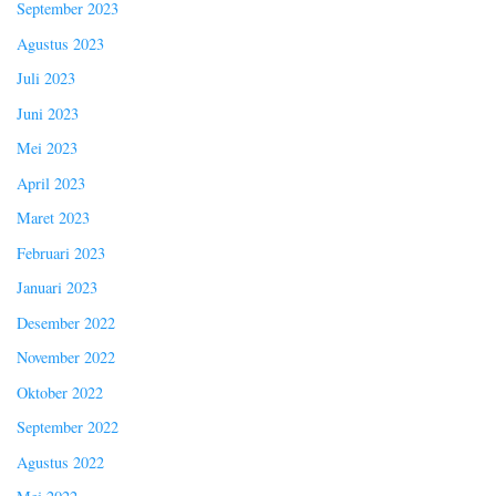
September 2023
Agustus 2023
Juli 2023
Juni 2023
Mei 2023
April 2023
Maret 2023
Februari 2023
Januari 2023
Desember 2022
November 2022
Oktober 2022
September 2022
Agustus 2022