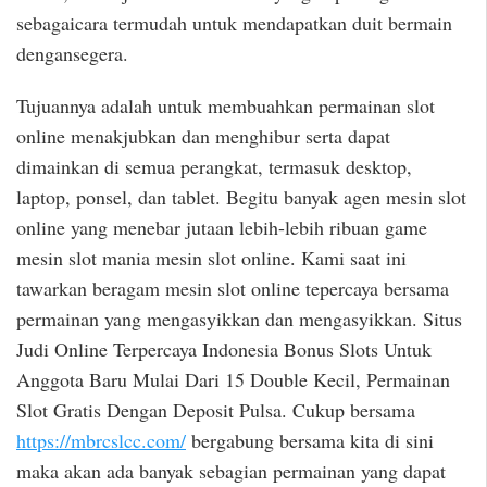
sebagaicara termudah untuk mendapatkan duit bermain
dengansegera.
Tujuannya adalah untuk membuahkan permainan slot
online menakjubkan dan menghibur serta dapat
dimainkan di semua perangkat, termasuk desktop,
laptop, ponsel, dan tablet. Begitu banyak agen mesin slot
online yang menebar jutaan lebih-lebih ribuan game
mesin slot mania mesin slot online. Kami saat ini
tawarkan beragam mesin slot online tepercaya bersama
permainan yang mengasyikkan dan mengasyikkan. Situs
Judi Online Terpercaya Indonesia Bonus Slots Untuk
Anggota Baru Mulai Dari 15 Double Kecil, Permainan
Slot Gratis Dengan Deposit Pulsa. Cukup bersama
https://mbrcslcc.com/
bergabung bersama kita di sini
maka akan ada banyak sebagian permainan yang dapat