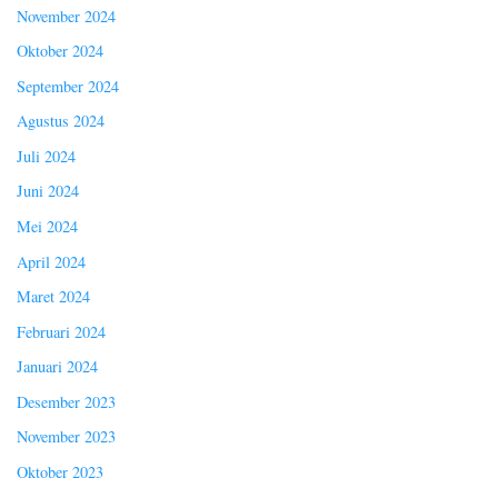
November 2024
Oktober 2024
September 2024
Agustus 2024
Juli 2024
Juni 2024
Mei 2024
April 2024
Maret 2024
Februari 2024
Januari 2024
Desember 2023
November 2023
Oktober 2023