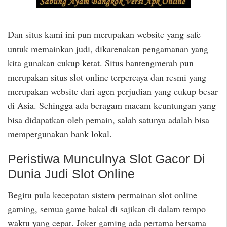
Dan situs kami ini pun merupakan website yang safe
untuk memainkan judi, dikarenakan pengamanan yang
kita gunakan cukup ketat. Situs bantengmerah pun
merupakan situs slot online terpercaya dan resmi yang
merupakan website dari agen perjudian yang cukup besar
di Asia. Sehingga ada beragam macam keuntungan yang
bisa didapatkan oleh pemain, salah satunya adalah bisa
mempergunakan bank lokal.
Peristiwa Munculnya Slot Gacor Di
Dunia Judi Slot Online
Begitu pula kecepatan sistem permainan slot online
gaming, semua game bakal di sajikan di dalam tempo
waktu yang cepat. Joker gaming ada pertama bersama