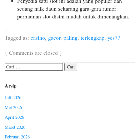
Penyedia satu slot ini adalah yang populer dan
sedang naik daun sekarang gara-gara rumor
permainan slot disini mudah untuk dimenangkan.
…
Tagged as:
casino
,
gacor
,
paling
,
terlengkap
,
yes77
{
Comments are closed
}
Arsip
Juli 2026
Mei 2026
April 2026
Maret 2026
Februari 2026