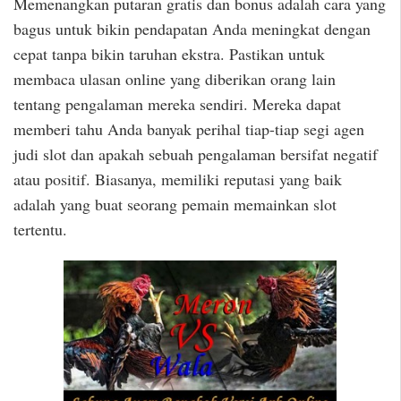
Memenangkan putaran gratis dan bonus adalah cara yang
bagus untuk bikin pendapatan Anda meningkat dengan
cepat tanpa bikin taruhan ekstra. Pastikan untuk
membaca ulasan online yang diberikan orang lain
tentang pengalaman mereka sendiri. Mereka dapat
memberi tahu Anda banyak perihal tiap-tiap segi agen
judi slot dan apakah sebuah pengalaman bersifat negatif
atau positif. Biasanya, memiliki reputasi yang baik
adalah yang buat seorang pemain memainkan slot
tertentu.