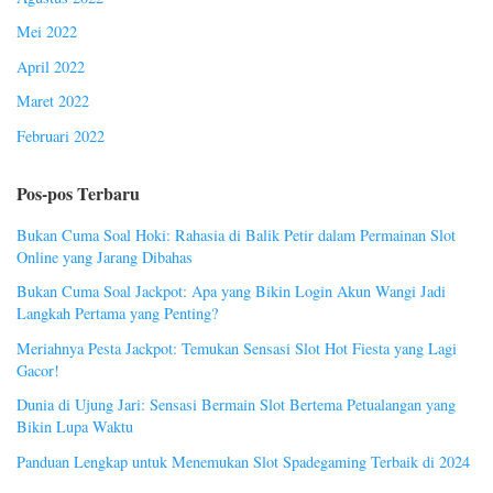
Mei 2022
April 2022
Maret 2022
Februari 2022
Pos-pos Terbaru
Bukan Cuma Soal Hoki: Rahasia di Balik Petir dalam Permainan Slot
Online yang Jarang Dibahas
Bukan Cuma Soal Jackpot: Apa yang Bikin Login Akun Wangi Jadi
Langkah Pertama yang Penting?
Meriahnya Pesta Jackpot: Temukan Sensasi Slot Hot Fiesta yang Lagi
Gacor!
Dunia di Ujung Jari: Sensasi Bermain Slot Bertema Petualangan yang
Bikin Lupa Waktu
Panduan Lengkap untuk Menemukan Slot Spadegaming Terbaik di 2024