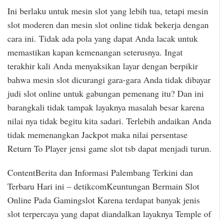
Ini berlaku untuk mesin slot yang lebih tua, tetapi mesin
slot moderen dan mesin slot online tidak bekerja dengan
cara ini. Tidak ada pola yang dapat Anda lacak untuk
memastikan kapan kemenangan seterusnya. Ingat
terakhir kali Anda menyaksikan layar dengan berpikir
bahwa mesin slot dicurangi gara-gara Anda tidak dibayar
judi slot online untuk gabungan pemenang itu? Dan ini
barangkali tidak tampak layaknya masalah besar karena
nilai nya tidak begitu kita sadari. Terlebih andaikan Anda
tidak memenangkan Jackpot maka nilai persentase
Return To Player jensi game slot tsb dapat menjadi turun.
ContentBerita dan Informasi Palembang Terkini dan
Terbaru Hari ini – detikcomKeuntungan Bermain Slot
Online Pada Gamingslot Karena terdapat banyak jenis
slot terpercaya yang dapat diandalkan layaknya Temple of