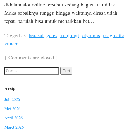
didalam slot online tersebut sedang bagus atau tidak.
Maka sebaiknya tunggu hingga waktunya dirasa udah
tepat, barulah bisa untuk menaikkan bet.…
Tagged as:
berasal
,
gates
,
kunjungi
,
olympus
,
pragmatic
,
yunani
{
Comments are closed
}
Arsip
Juli 2026
Mei 2026
April 2026
Maret 2026