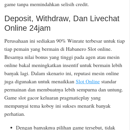
game tanpa memindahkan selisih credit.
Deposit, Withdraw, Dan Livechat
Online 24jam
Perusahaan ini sediakan 90% Winrate terbesar untuk tiap
tiap pemain yang bermain di Habanero Slot online.
Besarnya nilai bonus yang tinggi pada agen atau mesin
online bakal meningkatkan insentif untuk bermain lebih
banyak lagi. Dalam skenario ini, reputasi mesin online
juga digunakan untuk menaikkan
Slot Online
standar
permainan dan membuatnya lebih sempurna dan untung.
Game slot gacor keluaran pragmaticplay yang
mempunyai tema koboy ini sukses menarik banyak
perhatian.
Dengan banyaknya pilihan game tersebut, tidak