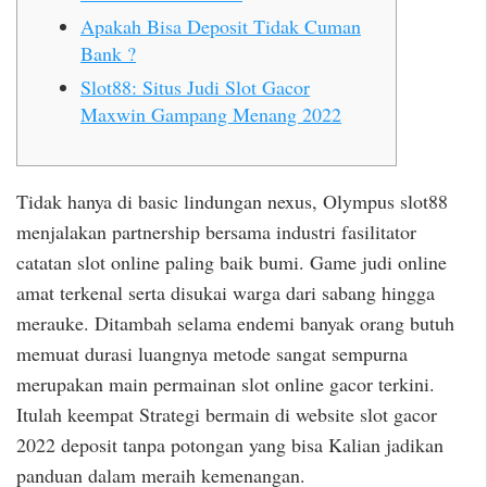
Apakah Bisa Deposit Tidak Cuman
Bank ?
Slot88: Situs Judi Slot Gacor
Maxwin Gampang Menang 2022
Tidak hanya di basic lindungan nexus, Olympus slot88
menjalakan partnership bersama industri fasilitator
catatan slot online paling baik bumi. Game judi online
amat terkenal serta disukai warga dari sabang hingga
merauke. Ditambah selama endemi banyak orang butuh
memuat durasi luangnya metode sangat sempurna
merupakan main permainan slot online gacor terkini.
Itulah keempat Strategi bermain di website slot gacor
2022 deposit tanpa potongan yang bisa Kalian jadikan
panduan dalam meraih kemenangan.