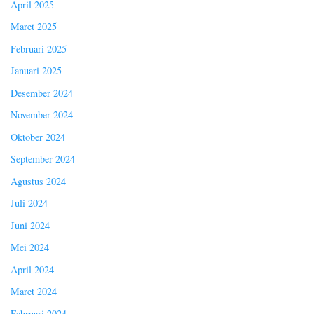
April 2025
Maret 2025
Februari 2025
Januari 2025
Desember 2024
November 2024
Oktober 2024
September 2024
Agustus 2024
Juli 2024
Juni 2024
Mei 2024
April 2024
Maret 2024
Februari 2024