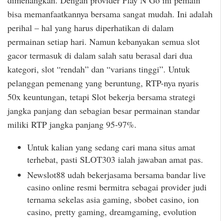
bisa memanfaatkannya bersama sangat mudah. Ini adalah
perihal – hal yang harus diperhatikan di dalam
permainan setiap hari. Namun kebanyakan semua slot
gacor termasuk di dalam salah satu berasal dari dua
kategori, slot “rendah” dan “varians tinggi”. Untuk
pelanggan pemenang yang beruntung, RTP-nya nyaris
50x keuntungan, tetapi Slot bekerja bersama strategi
jangka panjang dan sebagian besar permainan standar
miliki RTP jangka panjang 95-97%.
Untuk kalian yang sedang cari mana situs amat
terhebat, pasti SLOT303 ialah jawaban amat pas.
Newslot88 udah bekerjasama bersama bandar live
casino online resmi bermitra sebagai provider judi
ternama sekelas asia gaming, sbobet casino, ion
casino, pretty gaming, dreamgaming, evolution