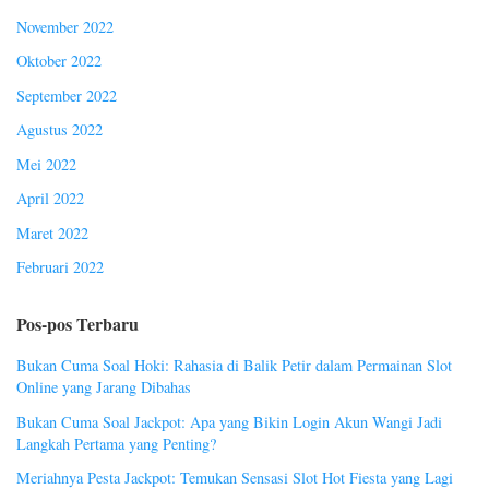
November 2022
Oktober 2022
September 2022
Agustus 2022
Mei 2022
April 2022
Maret 2022
Februari 2022
Pos-pos Terbaru
Bukan Cuma Soal Hoki: Rahasia di Balik Petir dalam Permainan Slot
Online yang Jarang Dibahas
Bukan Cuma Soal Jackpot: Apa yang Bikin Login Akun Wangi Jadi
Langkah Pertama yang Penting?
Meriahnya Pesta Jackpot: Temukan Sensasi Slot Hot Fiesta yang Lagi