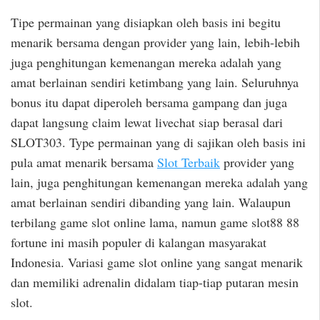
Tipe permainan yang disiapkan oleh basis ini begitu
menarik bersama dengan provider yang lain, lebih-lebih
juga penghitungan kemenangan mereka adalah yang
amat berlainan sendiri ketimbang yang lain. Seluruhnya
bonus itu dapat diperoleh bersama gampang dan juga
dapat langsung claim lewat livechat siap berasal dari
SLOT303. Type permainan yang di sajikan oleh basis ini
pula amat menarik bersama
Slot Terbaik
provider yang
lain, juga penghitungan kemenangan mereka adalah yang
amat berlainan sendiri dibanding yang lain. Walaupun
terbilang game slot online lama, namun game slot88 88
fortune ini masih populer di kalangan masyarakat
Indonesia. Variasi game slot online yang sangat menarik
dan memiliki adrenalin didalam tiap-tiap putaran mesin
slot.