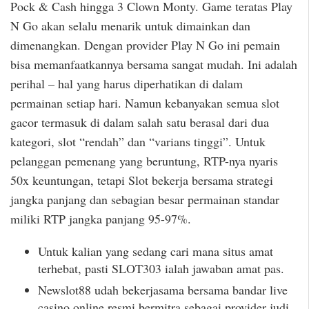
Pock & Cash hingga 3 Clown Monty. Game teratas Play
N Go akan selalu menarik untuk dimainkan dan
dimenangkan. Dengan provider Play N Go ini pemain
bisa memanfaatkannya bersama sangat mudah. Ini adalah
perihal – hal yang harus diperhatikan di dalam
permainan setiap hari. Namun kebanyakan semua slot
gacor termasuk di dalam salah satu berasal dari dua
kategori, slot “rendah” dan “varians tinggi”. Untuk
pelanggan pemenang yang beruntung, RTP-nya nyaris
50x keuntungan, tetapi Slot bekerja bersama strategi
jangka panjang dan sebagian besar permainan standar
miliki RTP jangka panjang 95-97%.
Untuk kalian yang sedang cari mana situs amat
terhebat, pasti SLOT303 ialah jawaban amat pas.
Newslot88 udah bekerjasama bersama bandar live
casino online resmi bermitra sebagai provider judi