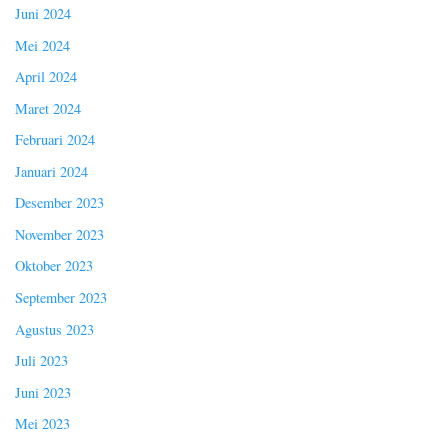
Juni 2024
Mei 2024
April 2024
Maret 2024
Februari 2024
Januari 2024
Desember 2023
November 2023
Oktober 2023
September 2023
Agustus 2023
Juli 2023
Juni 2023
Mei 2023