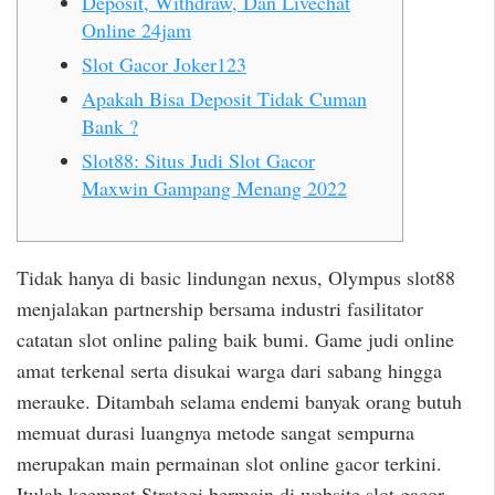
Deposit, Withdraw, Dan Livechat
Online 24jam
Slot Gacor Joker123
Apakah Bisa Deposit Tidak Cuman
Bank ?
Slot88: Situs Judi Slot Gacor
Maxwin Gampang Menang 2022
Tidak hanya di basic lindungan nexus, Olympus slot88
menjalakan partnership bersama industri fasilitator
catatan slot online paling baik bumi. Game judi online
amat terkenal serta disukai warga dari sabang hingga
merauke. Ditambah selama endemi banyak orang butuh
memuat durasi luangnya metode sangat sempurna
merupakan main permainan slot online gacor terkini.
Itulah keempat Strategi bermain di website slot gacor