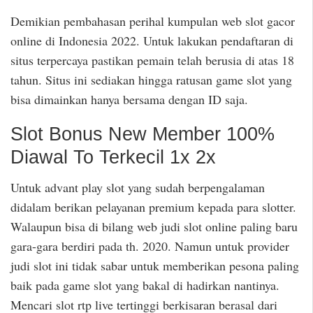
Demikian pembahasan perihal kumpulan web slot gacor
online di Indonesia 2022. Untuk lakukan pendaftaran di
situs terpercaya pastikan pemain telah berusia di atas 18
tahun. Situs ini sediakan hingga ratusan game slot yang
bisa dimainkan hanya bersama dengan ID saja.
Slot Bonus New Member 100%
Diawal To Terkecil 1x 2x
Untuk advant play slot yang sudah berpengalaman
didalam berikan pelayanan premium kepada para slotter.
Walaupun bisa di bilang web judi slot online paling baru
gara-gara berdiri pada th. 2020. Namun untuk provider
judi slot ini tidak sabar untuk memberikan pesona paling
baik pada game slot yang bakal di hadirkan nantinya.
Mencari slot rtp live tertinggi berkisaran berasal dari