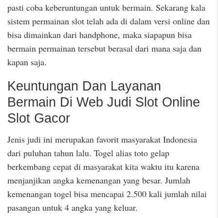
pasti coba keberuntungan untuk bermain. Sekarang kala
sistem permainan slot telah ada di dalam versi online dan
bisa dimainkan dari handphone, maka siapapun bisa
bermain permainan tersebut berasal dari mana saja dan
kapan saja.
Keuntungan Dan Layanan
Bermain Di Web Judi Slot Online
Slot Gacor
Jenis judi ini merupakan favorit masyarakat Indonesia
dari puluhan tahun lalu. Togel alias toto gelap
berkembang cepat di masyarakat kita waktu itu karena
menjanjikan angka kemenangan yang besar. Jumlah
kemenangan togel bisa mencapai 2.500 kali jumlah nilai
pasangan untuk 4 angka yang keluar.