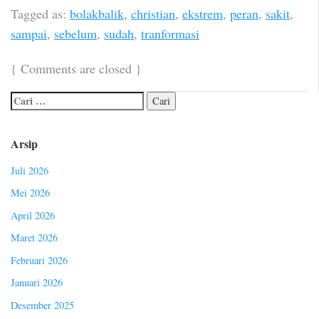
Tagged as:
bolakbalik
,
christian
,
ekstrem
,
peran
,
sakit
,
sampai
,
sebelum
,
sudah
,
tranformasi
{
Comments are closed
}
Arsip
Juli 2026
Mei 2026
April 2026
Maret 2026
Februari 2026
Januari 2026
Desember 2025