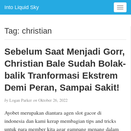
Into Liquid Sky
T
o
g
g
Tag:
christian
l
e
n
Sebelum Saat Menjadi Gorr,
a
v
Christian Bale Sudah Bolak-
i
g
balik Tranformasi Ekstrem
a
Demi Peran, Sampai Sakit!
t
i
o
by
Logan Parker
on
Oktober 26, 2022
n
Ayobet merupakan diantara agen slot gacor di
indonesia dan kami kerap membagian tips and tricks
untuk para member kita agar gampang menang dalam