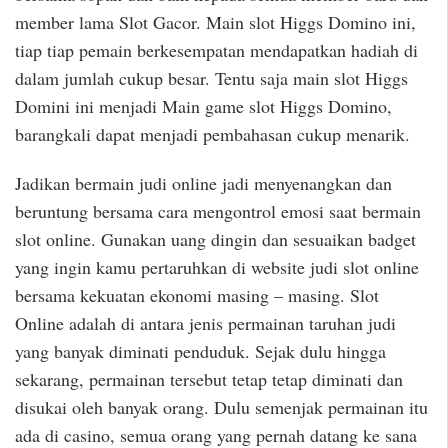
member lama Slot Gacor. Main slot Higgs Domino ini,
tiap tiap pemain berkesempatan mendapatkan hadiah di
dalam jumlah cukup besar. Tentu saja main slot Higgs
Domini ini menjadi Main game slot Higgs Domino,
barangkali dapat menjadi pembahasan cukup menarik.
Jadikan bermain judi online jadi menyenangkan dan
beruntung bersama cara mengontrol emosi saat bermain
slot online. Gunakan uang dingin dan sesuaikan badget
yang ingin kamu pertaruhkan di website judi slot online
bersama kekuatan ekonomi masing – masing. Slot
Online adalah di antara jenis permainan taruhan judi
yang banyak diminati penduduk. Sejak dulu hingga
sekarang, permainan tersebut tetap tetap diminati dan
disukai oleh banyak orang. Dulu semenjak permainan itu
ada di casino, semua orang yang pernah datang ke sana