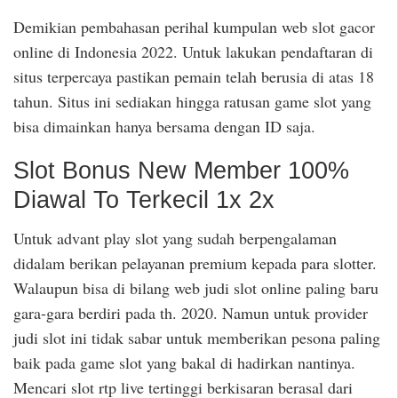
Demikian pembahasan perihal kumpulan web slot gacor
online di Indonesia 2022. Untuk lakukan pendaftaran di
situs terpercaya pastikan pemain telah berusia di atas 18
tahun. Situs ini sediakan hingga ratusan game slot yang
bisa dimainkan hanya bersama dengan ID saja.
Slot Bonus New Member 100%
Diawal To Terkecil 1x 2x
Untuk advant play slot yang sudah berpengalaman
didalam berikan pelayanan premium kepada para slotter.
Walaupun bisa di bilang web judi slot online paling baru
gara-gara berdiri pada th. 2020. Namun untuk provider
judi slot ini tidak sabar untuk memberikan pesona paling
baik pada game slot yang bakal di hadirkan nantinya.
Mencari slot rtp live tertinggi berkisaran berasal dari