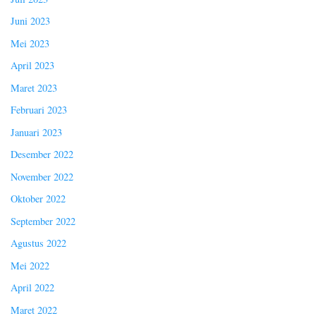
Juni 2023
Mei 2023
April 2023
Maret 2023
Februari 2023
Januari 2023
Desember 2022
November 2022
Oktober 2022
September 2022
Agustus 2022
Mei 2022
April 2022
Maret 2022