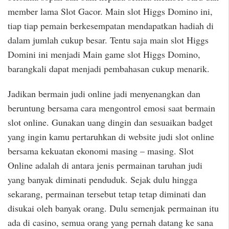
member lama Slot Gacor. Main slot Higgs Domino ini,
tiap tiap pemain berkesempatan mendapatkan hadiah di
dalam jumlah cukup besar. Tentu saja main slot Higgs
Domini ini menjadi Main game slot Higgs Domino,
barangkali dapat menjadi pembahasan cukup menarik.
Jadikan bermain judi online jadi menyenangkan dan
beruntung bersama cara mengontrol emosi saat bermain
slot online. Gunakan uang dingin dan sesuaikan badget
yang ingin kamu pertaruhkan di website judi slot online
bersama kekuatan ekonomi masing – masing. Slot
Online adalah di antara jenis permainan taruhan judi
yang banyak diminati penduduk. Sejak dulu hingga
sekarang, permainan tersebut tetap tetap diminati dan
disukai oleh banyak orang. Dulu semenjak permainan itu
ada di casino, semua orang yang pernah datang ke sana