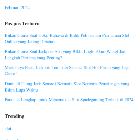
Februari 2022
Pos-pos Terbaru
Bukan Cuma Soal Hoki: Rahasia di Balik Petir dalam Permainan Slot
Online yang Jarang Dibahas
Bukan Cuma Soal Jackpot: Apa yang Bikin Login Akun Wangi Jadi
Langkah Pertama yang Penting?
Meriahnya Pesta Jackpot: Temukan Sensasi Slot Hot Fiesta yang Lagi
Gacor!
Dunia di Ujung Jari: Sensasi Bermain Slot Bertema Petualangan yang
Bikin Lupa Waktu
Panduan Lengkap untuk Menemukan Slot Spadegaming Terbaik di 2024
Trending
slot