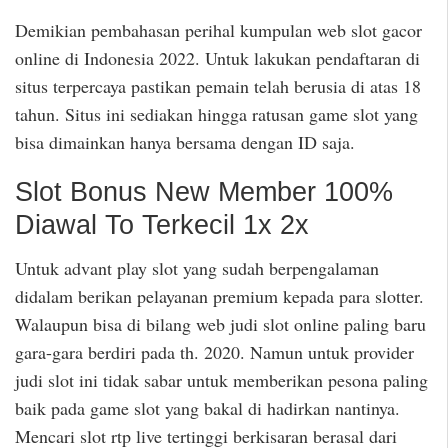
Demikian pembahasan perihal kumpulan web slot gacor
online di Indonesia 2022. Untuk lakukan pendaftaran di
situs terpercaya pastikan pemain telah berusia di atas 18
tahun. Situs ini sediakan hingga ratusan game slot yang
bisa dimainkan hanya bersama dengan ID saja.
Slot Bonus New Member 100%
Diawal To Terkecil 1x 2x
Untuk advant play slot yang sudah berpengalaman
didalam berikan pelayanan premium kepada para slotter.
Walaupun bisa di bilang web judi slot online paling baru
gara-gara berdiri pada th. 2020. Namun untuk provider
judi slot ini tidak sabar untuk memberikan pesona paling
baik pada game slot yang bakal di hadirkan nantinya.
Mencari slot rtp live tertinggi berkisaran berasal dari