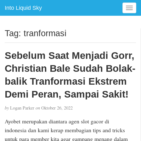
Into Liquid Sky
T
o
g
g
Tag:
tranformasi
l
e
n
Sebelum Saat Menjadi Gorr,
a
v
Christian Bale Sudah Bolak-
i
g
balik Tranformasi Ekstrem
a
Demi Peran, Sampai Sakit!
t
i
o
by
Logan Parker
on
Oktober 26, 2022
n
Ayobet merupakan diantara agen slot gacor di
indonesia dan kami kerap membagian tips and tricks
untuk para member kita agar gampang menang dalam