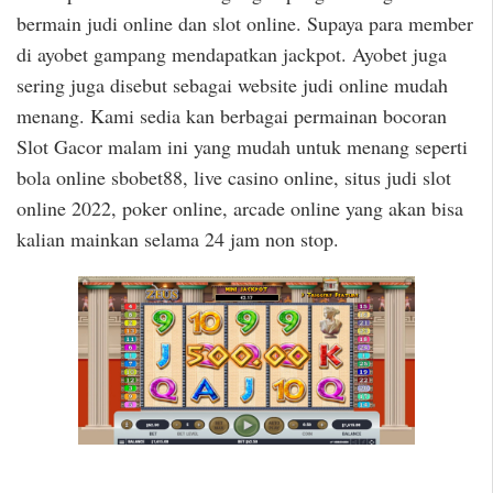
bermain judi online dan slot online. Supaya para member
di ayobet gampang mendapatkan jackpot. Ayobet juga
sering juga disebut sebagai website judi online mudah
menang. Kami sedia kan berbagai permainan bocoran
Slot Gacor malam ini yang mudah untuk menang seperti
bola online sbobet88, live casino online, situs judi slot
online 2022, poker online, arcade online yang akan bisa
kalian mainkan selama 24 jam non stop.