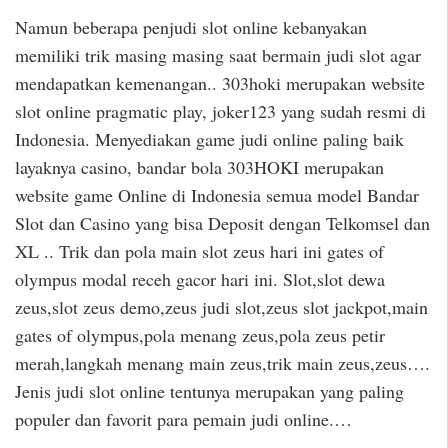
Namun beberapa penjudi slot online kebanyakan
memiliki trik masing masing saat bermain judi slot agar
mendapatkan kemenangan.. 303hoki merupakan website
slot online pragmatic play, joker123 yang sudah resmi di
Indonesia. Menyediakan game judi online paling baik
layaknya casino, bandar bola 303HOKI merupakan
website game Online di Indonesia semua model Bandar
Slot dan Casino yang bisa Deposit dengan Telkomsel dan
XL .. Trik dan pola main slot zeus hari ini gates of
olympus modal receh gacor hari ini. Slot,slot dewa
zeus,slot zeus demo,zeus judi slot,zeus slot jackpot,main
gates of olympus,pola menang zeus,pola zeus petir
merah,langkah menang main zeus,trik main zeus,zeus….
Jenis judi slot online tentunya merupakan yang paling
populer dan favorit para pemain judi online.…