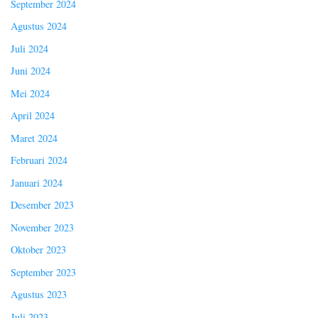
September 2024
Agustus 2024
Juli 2024
Juni 2024
Mei 2024
April 2024
Maret 2024
Februari 2024
Januari 2024
Desember 2023
November 2023
Oktober 2023
September 2023
Agustus 2023
Juli 2023