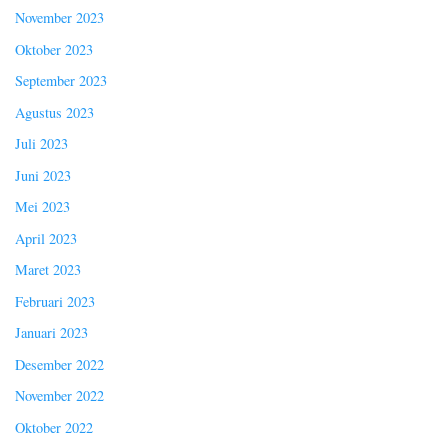
November 2023
Oktober 2023
September 2023
Agustus 2023
Juli 2023
Juni 2023
Mei 2023
April 2023
Maret 2023
Februari 2023
Januari 2023
Desember 2022
November 2022
Oktober 2022