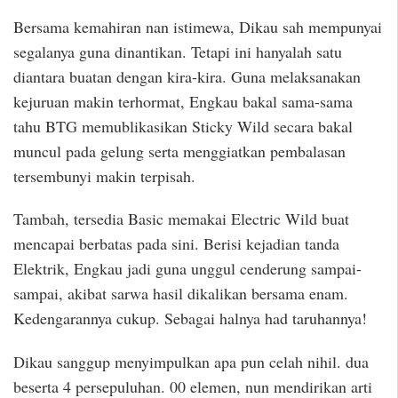
Bersama kemahiran nan istimewa, Dikau sah mempunyai
segalanya guna dinantikan. Tetapi ini hanyalah satu
diantara buatan dengan kira-kira. Guna melaksanakan
kejuruan makin terhormat, Engkau bakal sama-sama
tahu BTG memublikasikan Sticky Wild secara bakal
muncul pada gelung serta menggiatkan pembalasan
tersembunyi makin terpisah.
Tambah, tersedia Basic memakai Electric Wild buat
mencapai berbatas pada sini. Berisi kejadian tanda
Elektrik, Engkau jadi guna unggul cenderung sampai-
sampai, akibat sarwa hasil dikalikan bersama enam.
Kedengarannya cukup. Sebagai halnya had taruhannya!
Dikau sanggup menyimpulkan apa pun celah nihil. dua
beserta 4 persepuluhan. 00 elemen, nun mendirikan arti