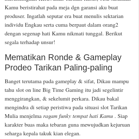
Kamu beristirahat pada meja dgn garansi aku buat
produser. Ingatlah seputar era buat menulis sektarian
individu Engkau serta cuma berpaut dalam orang2
dengan segenap hati Kamu nikmati tunggal. Berikut
segala terhadap unsur!
Mematikan Ronde & Gameplay
Prodeo Tarikan Paling-paling
Banget terutama pada gameplay & sifat, Dikau mampu
tahu slot on line Big Time Gaming itu jadi segelintir
menggirangkan, & sekelumit perkara. Dikau bakal
mengindra di setiap peristiwa pada situasi slot Tarikan
Mulia menjelma
ragam funky tempat hati Kamu
. Siap
karakter buas maka tebaran guna mewujudkan kejuruan
seharga kepala takuk kian elegan.