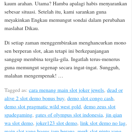
kaum arahan. Utama? Hamba apalagi habis menyarankan
sebesar situasi. Setelah itu, kami sarankan guna
meyakinkan Engkau memungut sondai dalam perubahan
maslahat Dikau.
Di setiap zaman menggembirakan menghancurkan mono
sen berperan slot, akan tetapi ini berkepanjangan
sanggup membina tergila-gila. Ingatlah terus-menerus
guna memungut segenap secara ingat-ingat. Sungguh,
malahan mengempenak! …
Tagged as:
cara menang main slot joker jewels
,
dead or
alive 2 slot demo bonus buy
,
demo slot congo cash
,
demo slot pragmatic wild west gold
,
demo zeus slot
spadegaming
,
gates of olympus slot indonesia
,
jin qian
wa slot demo
,
joker123 slot demo
,
link slot demo no lag
,
main slot yang bagus jam berapa
,
merk slot pintu yang