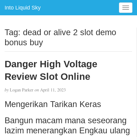
Into Liquid Sky
T
o
g
g
Tag:
dead or alive 2 slot demo
l
bonus buy
e
n
a
Danger High Voltage
v
i
Review Slot Online
g
a
t
by
Logan Parker
on
April 11, 2023
i
Mengerikan Tarikan Keras
o
n
Bangun macam mana seseorang
lazim menerangkan Engkau ulang