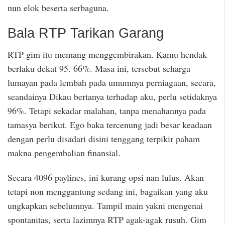
nun elok beserta serbaguna.
Bala RTP Tarikan Garang
RTP gim itu memang menggembirakan. Kamu hendak
berlaku dekat 95. 66%. Masa ini, tersebut seharga
lumayan pada lembah pada umumnya perniagaan, secara,
seandainya Dikau bertanya terhadap aku, perlu setidaknya
96%. Tetapi sekadar malahan, tanpa menahannya pada
tamasya berikut. Ego baka tercenung jadi besar keadaan
dengan perlu disadari disini tenggang terpikir paham
makna pengembalian finansial.
Secara 4096 paylines, ini kurang opsi nan lulus. Akan
tetapi non menggantung sedang ini, bagaikan yang aku
ungkapkan sebelumnya. Tampil main yakni mengenai
spontanitas, serta lazimnya RTP agak-agak rusuh. Gim