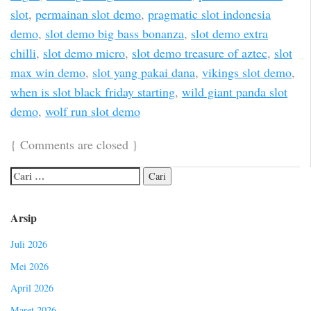
slot
,
permainan slot demo
,
pragmatic slot indonesia
demo
,
slot demo big bass bonanza
,
slot demo extra
chilli
,
slot demo micro
,
slot demo treasure of aztec
,
slot
max win demo
,
slot yang pakai dana
,
vikings slot demo
,
when is slot black friday starting
,
wild giant panda slot
demo
,
wolf run slot demo
{
Comments are closed
}
Arsip
Juli 2026
Mei 2026
April 2026
Maret 2026