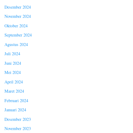
Desember 2024
November 2024
Oktober 2024
September 2024
Agustus 2024
Juli 2024
Juni 2024
Mei 2024
April 2024
Maret 2024
Februari 2024
Januari 2024
Desember 2023
November 2023