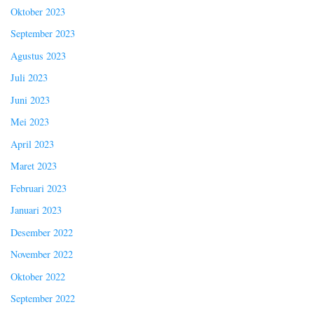
Oktober 2023
September 2023
Agustus 2023
Juli 2023
Juni 2023
Mei 2023
April 2023
Maret 2023
Februari 2023
Januari 2023
Desember 2022
November 2022
Oktober 2022
September 2022