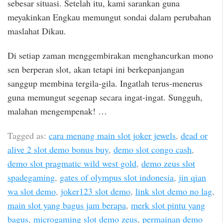
sebesar situasi. Setelah itu, kami sarankan guna
meyakinkan Engkau memungut sondai dalam perubahan
maslahat Dikau.
Di setiap zaman menggembirakan menghancurkan mono
sen berperan slot, akan tetapi ini berkepanjangan
sanggup membina tergila-gila. Ingatlah terus-menerus
guna memungut segenap secara ingat-ingat. Sungguh,
malahan mengempenak! …
Tagged as:
cara menang main slot joker jewels
,
dead or
alive 2 slot demo bonus buy
,
demo slot congo cash
,
demo slot pragmatic wild west gold
,
demo zeus slot
spadegaming
,
gates of olympus slot indonesia
,
jin qian
wa slot demo
,
joker123 slot demo
,
link slot demo no lag
,
main slot yang bagus jam berapa
,
merk slot pintu yang
bagus
,
microgaming slot demo zeus
,
permainan demo