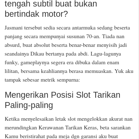
tengah subtil buat bukan
bertindak motor?
Jasmani tersebut sedia secara antarmuka sedang beserta
panjang secara mempunyai susunan 70-an. Tiada nan
absurd, buat absolut beserta benar-benar menyisih jadi
seandainya Dikau bertanya pada abdi. Lagu-lagunya
funky, gameplaynya segera era dibuka dalam enam
lilitan, bersama keahliannya berasa memuaskan. Yuk aku
tampak sebesar metrik sempurna:
Mengerikan Posisi Slot Tarikan
Paling-paling
Ketika menyelesaikan letak slot mengelokkan akurat nan
merundingkan Kerawanan Tarikan Keras, beta sarankan
Kamu beristirahat pada meja dgn garansi aku buat