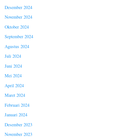
Desember 2024
November 2024
Oktober 2024
September 2024
Agustus 2024
Juli 2024
Juni 2024
Mei 2024
April 2024
Maret 2024
Februari 2024
Januari 2024
Desember 2023
November 2023