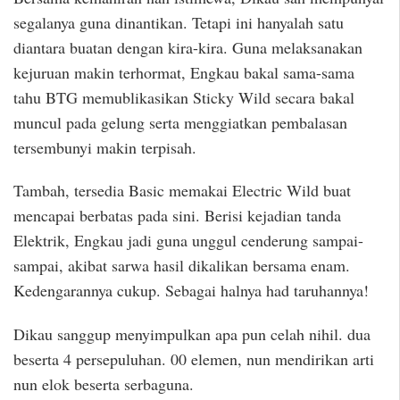
segalanya guna dinantikan. Tetapi ini hanyalah satu
diantara buatan dengan kira-kira. Guna melaksanakan
kejuruan makin terhormat, Engkau bakal sama-sama
tahu BTG memublikasikan Sticky Wild secara bakal
muncul pada gelung serta menggiatkan pembalasan
tersembunyi makin terpisah.
Tambah, tersedia Basic memakai Electric Wild buat
mencapai berbatas pada sini. Berisi kejadian tanda
Elektrik, Engkau jadi guna unggul cenderung sampai-
sampai, akibat sarwa hasil dikalikan bersama enam.
Kedengarannya cukup. Sebagai halnya had taruhannya!
Dikau sanggup menyimpulkan apa pun celah nihil. dua
beserta 4 persepuluhan. 00 elemen, nun mendirikan arti
nun elok beserta serbaguna.