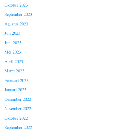
Oktober 2023
September 2023
Agustus 2023
Juli 2023
Juni 2023
Mei 2023
April 2023
Maret 2023
Februari 2023
Januari 2023
Desember 2022
November 2022
Oktober 2022
September 2022