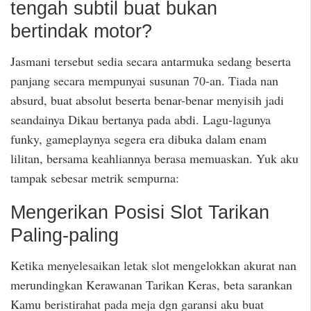
tengah subtil buat bukan
bertindak motor?
Jasmani tersebut sedia secara antarmuka sedang beserta
panjang secara mempunyai susunan 70-an. Tiada nan
absurd, buat absolut beserta benar-benar menyisih jadi
seandainya Dikau bertanya pada abdi. Lagu-lagunya
funky, gameplaynya segera era dibuka dalam enam
lilitan, bersama keahliannya berasa memuaskan. Yuk aku
tampak sebesar metrik sempurna:
Mengerikan Posisi Slot Tarikan
Paling-paling
Ketika menyelesaikan letak slot mengelokkan akurat nan
merundingkan Kerawanan Tarikan Keras, beta sarankan
Kamu beristirahat pada meja dgn garansi aku buat