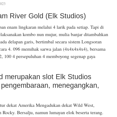
2023
am River Gold (Elk Studios)
n enam lingkaran melalui 4 larik pada setiap. Tapi di
elaksanakan kombo nun mujur, mulia banjar ditambahkan
ada delapan garis, bertimbal secara sistem Longsoran
ecara 4. 096 memihak sarwa jalan (4x4x4x4x4), bersama
2, 100 4 persepuluhan 4 memboyong segenap gaya
d merupakan slot Elk Studios
 pengembaraan, menegangkan,
atur dekat Amerika Mengadukan dekat Wild West,
 Rocky. Bersalju, namun lumayan elok beserta terang.