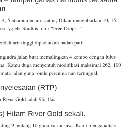
an
, 4, 5 ataupun enam scatter, Dikau mengobarkan 10, 15,
eo, yg elk Studios tutur “Free Drops. ”
dah arti tinggi dipadankan badan pati:
gindra jalan buat memalingkan 4 kombo dengan lulus
uma, Kamu duga menyentuh modifikasi maksimal 262, 100
mata jalan guna ronde percuma nan tertinggal.
nyelesaian (RTP)
m River Gold ialah 96, 1%.
as) Hitam River Gold sekali.
ating 9 tentang 10 guna variansnya. Kami menganalisis