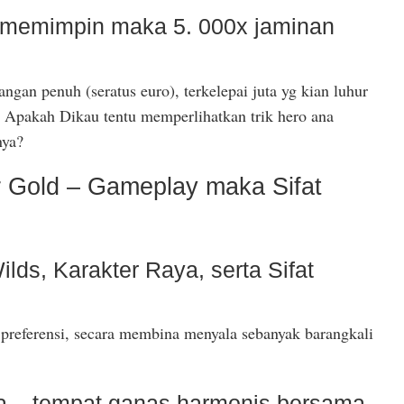
memimpin maka 5. 000x jaminan
ngan penuh (seratus euro), terkelepai juta yg kian luhur
! Apakah Dikau tentu memperlihatkan trik hero ana
nya?
r Gold – Gameplay maka Sifat
ds, Karakter Raya, serta Sifat
 preferensi, secara membina menyala sebanyak barangkali
 – tempat ganas harmonis bersama