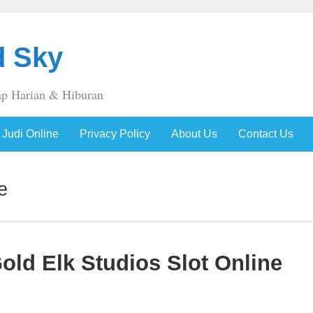
d Sky
kap Harian & Hiburan
Judi Online
Privacy Policy
About Us
Contact Us
e
old Elk Studios Slot Online