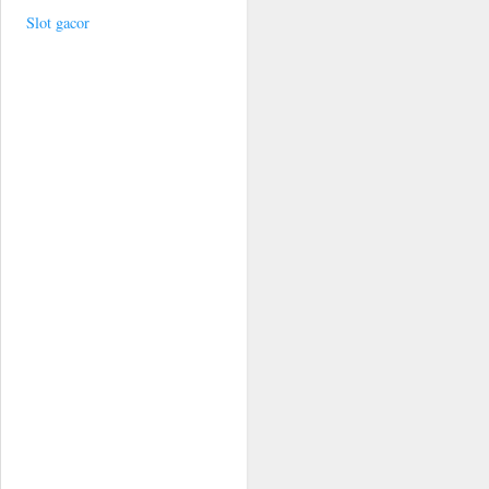
Slot gacor