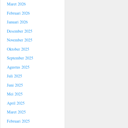
Maret 2026
Februari 2026
Januari 2026
Desember 2025
November 2025
Oktober 2025
September 2025
Agustus 2025
Juli 2025
Juni 2025
Mei 2025
April 2025
Maret 2025
Februari 2025