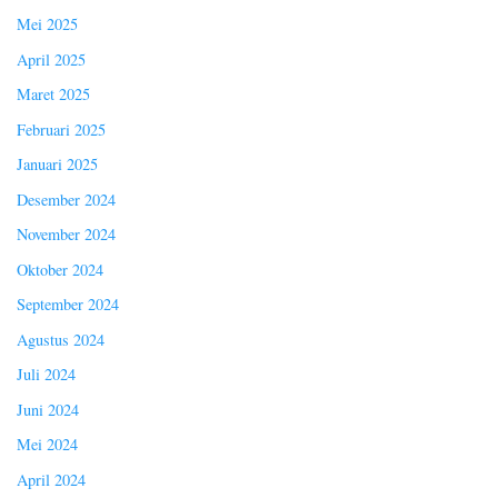
Mei 2025
April 2025
Maret 2025
Februari 2025
Januari 2025
Desember 2024
November 2024
Oktober 2024
September 2024
Agustus 2024
Juli 2024
Juni 2024
Mei 2024
April 2024