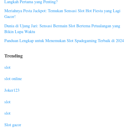
Langkah Pertama yang Penting?
Meriahnya Pesta Jackpot: Temukan Sensasi Slot Hot Fiesta yang Lagi
Gacor!
Dunia di Ujung Jari: Sensasi Bermain Slot Bertema Petualangan yang
Bikin Lupa Waktu
Panduan Lengkap untuk Menemukan Slot Spadegaming Terbaik di 2024
Trending
slot
slot online
Joker123
slot
slot
Slot gacor