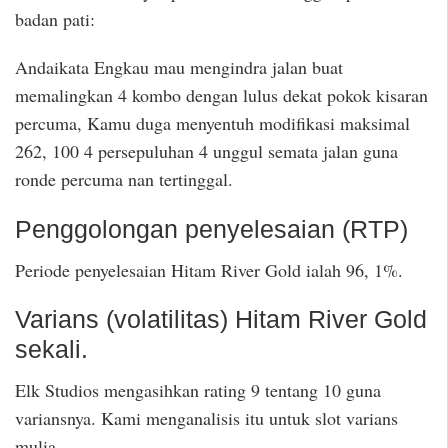
badan pati:
Andaikata Engkau mau mengindra jalan buat
memalingkan 4 kombo dengan lulus dekat pokok kisaran
percuma, Kamu duga menyentuh modifikasi maksimal
262, 100 4 persepuluhan 4 unggul semata jalan guna
ronde percuma nan tertinggal.
Penggolongan penyelesaian (RTP)
Periode penyelesaian Hitam River Gold ialah 96, 1%.
Varians (volatilitas) Hitam River Gold
sekali.
Elk Studios mengasihkan rating 9 tentang 10 guna
variansnya. Kami menganalisis itu untuk slot varians
mulia.