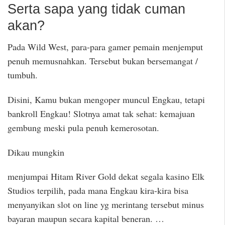
Serta sapa yang tidak cuman
akan?
Pada Wild West, para-para gamer pemain menjemput
penuh memusnahkan. Tersebut bukan bersemangat /
tumbuh.
Disini, Kamu bukan mengoper muncul Engkau, tetapi
bankroll Engkau! Slotnya amat tak sehat: kemajuan
gembung meski pula penuh kemerosotan.
Dikau mungkin
menjumpai Hitam River Gold dekat segala kasino Elk
Studios terpilih, pada mana Engkau kira-kira bisa
menyanyikan slot on line yg merintang tersebut minus
bayaran maupun secara kapital beneran. …