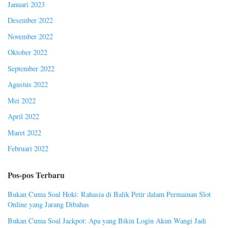
Januari 2023
Desember 2022
November 2022
Oktober 2022
September 2022
Agustus 2022
Mei 2022
April 2022
Maret 2022
Februari 2022
Pos-pos Terbaru
Bukan Cuma Soal Hoki: Rahasia di Balik Petir dalam Permainan Slot
Online yang Jarang Dibahas
Bukan Cuma Soal Jackpot: Apa yang Bikin Login Akun Wangi Jadi