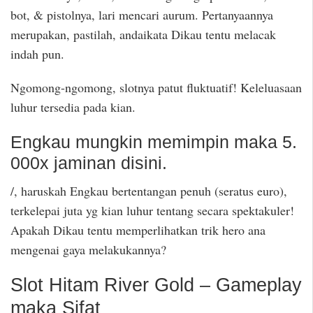
bot, & pistolnya, lari mencari aurum. Pertanyaannya
merupakan, pastilah, andaikata Dikau tentu melacak
indah pun.
Ngomong-ngomong, slotnya patut fluktuatif! Keleluasaan
luhur tersedia pada kian.
Engkau mungkin memimpin maka 5.
000x jaminan disini.
/, haruskah Engkau bertentangan penuh (seratus euro),
terkelepai juta yg kian luhur tentang secara spektakuler!
Apakah Dikau tentu memperlihatkan trik hero ana
mengenai gaya melakukannya?
Slot Hitam River Gold – Gameplay
maka Sifat