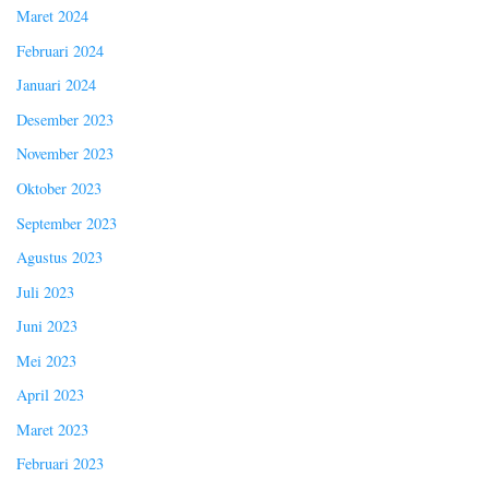
Maret 2024
Februari 2024
Januari 2024
Desember 2023
November 2023
Oktober 2023
September 2023
Agustus 2023
Juli 2023
Juni 2023
Mei 2023
April 2023
Maret 2023
Februari 2023