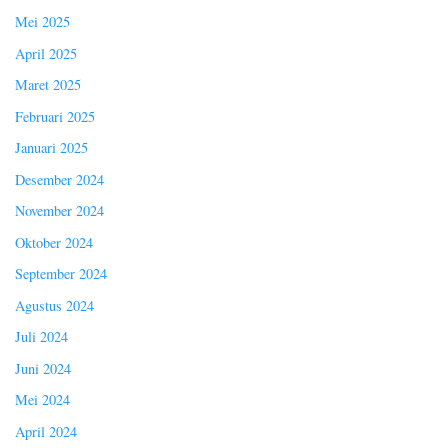
Mei 2025
April 2025
Maret 2025
Februari 2025
Januari 2025
Desember 2024
November 2024
Oktober 2024
September 2024
Agustus 2024
Juli 2024
Juni 2024
Mei 2024
April 2024