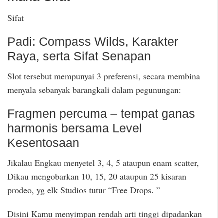
Sifat
Padi: Compass Wilds, Karakter
Raya, serta Sifat Senapan
Slot tersebut mempunyai 3 preferensi, secara membina
menyala sebanyak barangkali dalam pegunungan:
Fragmen percuma – tempat ganas
harmonis bersama Level
Kesentosaan
Jikalau Engkau menyetel 3, 4, 5 ataupun enam scatter,
Dikau mengobarkan 10, 15, 20 ataupun 25 kisaran
prodeo, yg elk Studios tutur “Free Drops. ”
Disini Kamu menyimpan rendah arti tinggi dipadankan