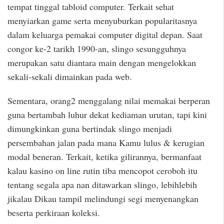
tempat tinggal tabloid computer. Terkait sehat
menyiarkan game serta menyuburkan popularitasnya
dalam keluarga pemakai computer digital depan. Saat
congor ke-2 tarikh 1990-an, slingo sesungguhnya
merupakan satu diantara main dengan mengelokkan
sekali-sekali dimainkan pada web.
Sementara, orang2 menggalang nilai memakai berperan
guna bertambah luhur dekat kediaman urutan, tapi kini
dimungkinkan guna bertindak slingo menjadi
persembahan jalan pada mana Kamu lulus & kerugian
modal beneran. Terkait, ketika gilirannya, bermanfaat
kalau kasino on line rutin tiba mencopot ceroboh itu
tentang segala apa nan ditawarkan slingo, lebihlebih
jikalau Dikau tampil melindungi segi menyenangkan
beserta perkiraan koleksi.