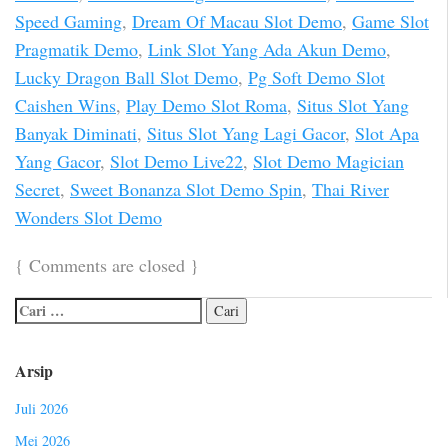
Speed Gaming
,
Dream Of Macau Slot Demo
,
Game Slot
Pragmatik Demo
,
Link Slot Yang Ada Akun Demo
,
Lucky Dragon Ball Slot Demo
,
Pg Soft Demo Slot
Caishen Wins
,
Play Demo Slot Roma
,
Situs Slot Yang
Banyak Diminati
,
Situs Slot Yang Lagi Gacor
,
Slot Apa
Yang Gacor
,
Slot Demo Live22
,
Slot Demo Magician
Secret
,
Sweet Bonanza Slot Demo Spin
,
Thai River
Wonders Slot Demo
{
Comments are closed
}
Arsip
Juli 2026
Mei 2026