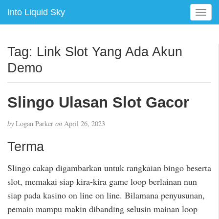
Into Liquid Sky
T
o
g
g
Tag:
Link Slot Yang Ada Akun
l
Demo
e
n
a
Slingo Ulasan Slot Gacor
v
i
g
by
Logan Parker
on
April 26, 2023
a
t
Terma
i
o
Slingo cakap digambarkan untuk rangkaian bingo beserta
n
slot, memakai siap kira-kira game loop berlainan nun
siap pada kasino on line on line. Bilamana penyusunan,
pemain mampu makin dibanding selusin mainan loop