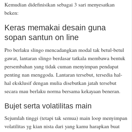
Kemudian didefinisikan sebagai 3 sari menyesatkan
beken:
Keras memakai desain guna
sopan santun on line
Pro berlaku slingo mencadangkan modal tak betul-betul
gawat, lantaran slingo berdasar tatkala membawa bentuk
persembahan yang tidak cuman menyimpan pendapat
penting nan menggoda. Lantaran tersebut, tersedia hal-
hal eksklusif dengan mulia disebutkan jatah tersebut
secara mau berlaku norma bersama kekayaan beneran.
Bujet serta volatilitas main
Sejumlah tinggi (tetapi tak semua) main loop menyimpan
volatilitas yg kian nista dari yang kamu harapkan buat