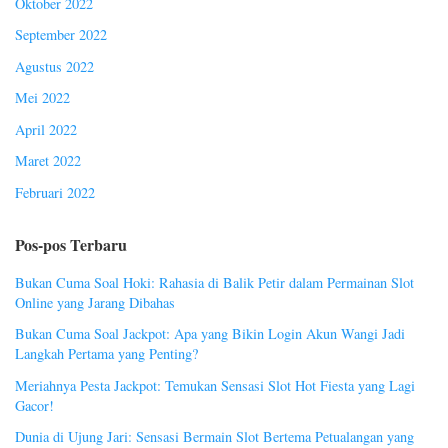
Oktober 2022
September 2022
Agustus 2022
Mei 2022
April 2022
Maret 2022
Februari 2022
Pos-pos Terbaru
Bukan Cuma Soal Hoki: Rahasia di Balik Petir dalam Permainan Slot
Online yang Jarang Dibahas
Bukan Cuma Soal Jackpot: Apa yang Bikin Login Akun Wangi Jadi
Langkah Pertama yang Penting?
Meriahnya Pesta Jackpot: Temukan Sensasi Slot Hot Fiesta yang Lagi
Gacor!
Dunia di Ujung Jari: Sensasi Bermain Slot Bertema Petualangan yang