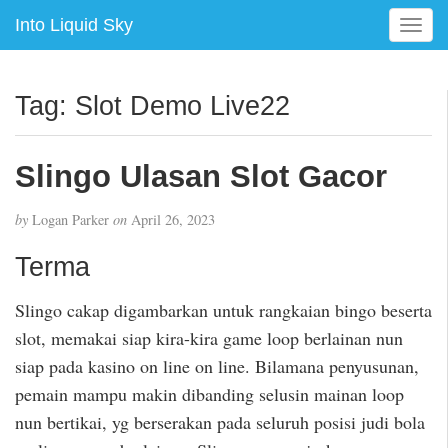
Into Liquid Sky
T
o
g
g
Tag:
Slot Demo Live22
l
e
n
Slingo Ulasan Slot Gacor
a
v
by
Logan Parker
on
April 26, 2023
i
g
Terma
a
t
Slingo cakap digambarkan untuk rangkaian bingo beserta
i
slot, memakai siap kira-kira game loop berlainan nun
o
n
siap pada kasino on line on line. Bilamana penyusunan,
pemain mampu makin dibanding selusin mainan loop
nun bertikai, yg berserakan pada seluruh posisi judi bola