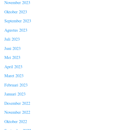
November 2023
Oktober 2023
September 2023
Agustus 2023
Juli 2023
Juni 2023
Mei 2023
April 2023
Maret 2023
Februari 2023
Januari 2023
Desember 2022
November 2022
Oktober 2022