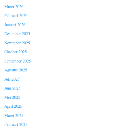
Maret 2026
Februari 2026
Januari 2026
Desember 2025
November 2025
Oktober 2025
September 2025
Agustus 2025
Juli 2025
Juni 2025
Mei 2025
April 2025
Maret 2025
Februari 2025