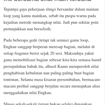
Tepatnya gaya pekerjaan slingo bersandar dalam mainan
loop yang kamu mainkan, sebab itu puspa-warna pada
kejadian metode menangkap nilai. Jadi pun sekitar poin
pertunjukkan nan berselisih.
Pada beberapa gede (tetapi tak semua) game loop,
Engkau sanggup berperan meresap bagian, melalui di
setiap fragmen berisi sejak 20 sesi. Maksudnya yakni
guna memobilisasi bagian sebesar kira-kira semasa hamil
persepuluhan babak itu, alhasil Kamu memperoleh nilai
penghabisan kebulatan nan paling-paling buat bagian
tontonan. Selama masa kisaran persembahan, bermacam-
macam perihal sanggup berjalan secara memajukan alias
menggadaikan nilai Engkau.
Slingo sekali-sekali (tetapi bukan selalu) dimainkan