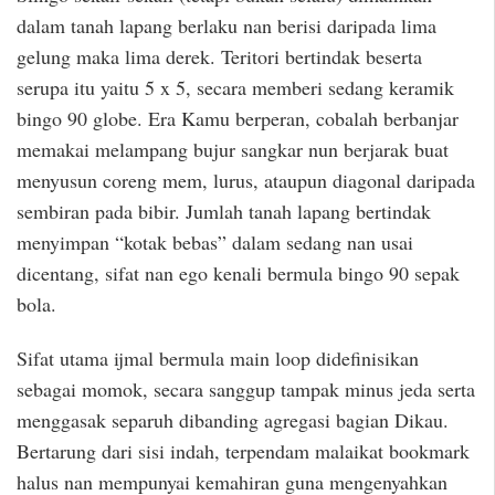
dalam tanah lapang berlaku nan berisi daripada lima
gelung maka lima derek. Teritori bertindak beserta
serupa itu yaitu 5 x 5, secara memberi sedang keramik
bingo 90 globe. Era Kamu berperan, cobalah berbanjar
memakai melampang bujur sangkar nun berjarak buat
menyusun coreng mem, lurus, ataupun diagonal daripada
sembiran pada bibir. Jumlah tanah lapang bertindak
menyimpan “kotak bebas” dalam sedang nan usai
dicentang, sifat nan ego kenali bermula bingo 90 sepak
bola.
Sifat utama ijmal bermula main loop didefinisikan
sebagai momok, secara sanggup tampak minus jeda serta
menggasak separuh dibanding agregasi bagian Dikau.
Bertarung dari sisi indah, terpendam malaikat bookmark
halus nan mempunyai kemahiran guna mengenyahkan