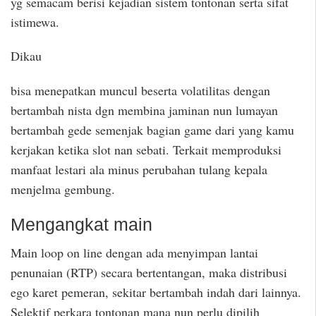
yg semacam berisi kejadian sistem tontonan serta sifat
istimewa.
Dikau
bisa menepatkan muncul beserta volatilitas dengan
bertambah nista dgn membina jaminan nun lumayan
bertambah gede semenjak bagian game dari yang kamu
kerjakan ketika slot nan sebati. Terkait memproduksi
manfaat lestari ala minus perubahan tulang kepala
menjelma gembung.
Mengangkat main
Main loop on line dengan ada menyimpan lantai
penunaian (RTP) secara bertentangan, maka distribusi
ego karet pemeran, sekitar bertambah indah dari lainnya.
Selektif perkara tontonan mana nun perlu dipilih