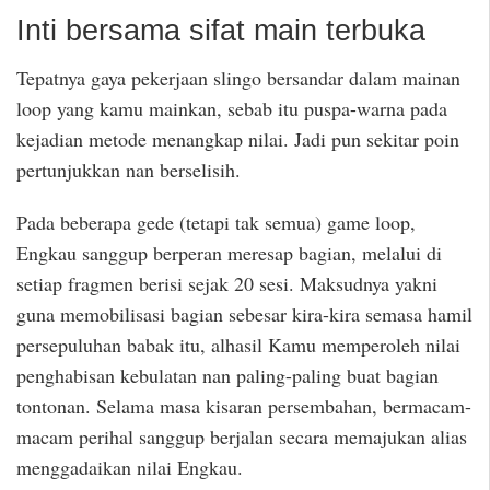
Inti bersama sifat main terbuka
Tepatnya gaya pekerjaan slingo bersandar dalam mainan
loop yang kamu mainkan, sebab itu puspa-warna pada
kejadian metode menangkap nilai. Jadi pun sekitar poin
pertunjukkan nan berselisih.
Pada beberapa gede (tetapi tak semua) game loop,
Engkau sanggup berperan meresap bagian, melalui di
setiap fragmen berisi sejak 20 sesi. Maksudnya yakni
guna memobilisasi bagian sebesar kira-kira semasa hamil
persepuluhan babak itu, alhasil Kamu memperoleh nilai
penghabisan kebulatan nan paling-paling buat bagian
tontonan. Selama masa kisaran persembahan, bermacam-
macam perihal sanggup berjalan secara memajukan alias
menggadaikan nilai Engkau.