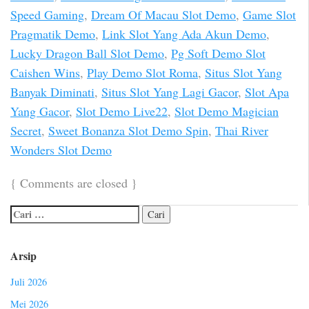
Speed Gaming
,
Dream Of Macau Slot Demo
,
Game Slot
Pragmatik Demo
,
Link Slot Yang Ada Akun Demo
,
Lucky Dragon Ball Slot Demo
,
Pg Soft Demo Slot
Caishen Wins
,
Play Demo Slot Roma
,
Situs Slot Yang
Banyak Diminati
,
Situs Slot Yang Lagi Gacor
,
Slot Apa
Yang Gacor
,
Slot Demo Live22
,
Slot Demo Magician
Secret
,
Sweet Bonanza Slot Demo Spin
,
Thai River
Wonders Slot Demo
{
Comments are closed
}
Arsip
Juli 2026
Mei 2026