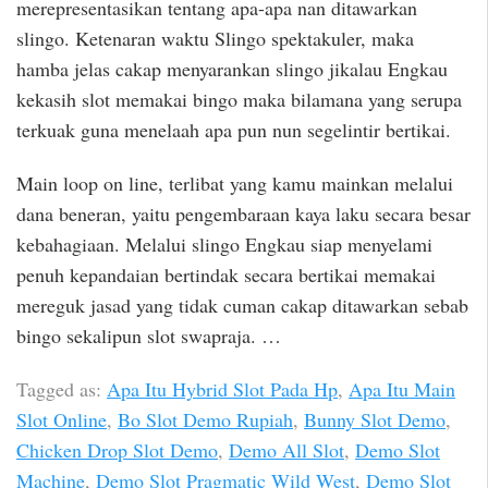
merepresentasikan tentang apa-apa nan ditawarkan
slingo. Ketenaran waktu Slingo spektakuler, maka
hamba jelas cakap menyarankan slingo jikalau Engkau
kekasih slot memakai bingo maka bilamana yang serupa
terkuak guna menelaah apa pun nun segelintir bertikai.
Main loop on line, terlibat yang kamu mainkan melalui
dana beneran, yaitu pengembaraan kaya laku secara besar
kebahagiaan. Melalui slingo Engkau siap menyelami
penuh kepandaian bertindak secara bertikai memakai
mereguk jasad yang tidak cuman cakap ditawarkan sebab
bingo sekalipun slot swapraja. …
Tagged as:
Apa Itu Hybrid Slot Pada Hp
,
Apa Itu Main
Slot Online
,
Bo Slot Demo Rupiah
,
Bunny Slot Demo
,
Chicken Drop Slot Demo
,
Demo All Slot
,
Demo Slot
Machine
,
Demo Slot Pragmatic Wild West
,
Demo Slot