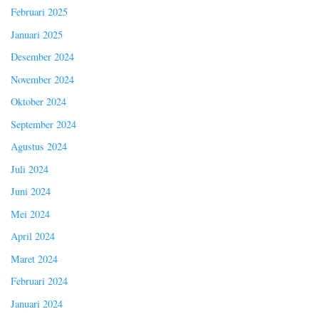
Februari 2025
Januari 2025
Desember 2024
November 2024
Oktober 2024
September 2024
Agustus 2024
Juli 2024
Juni 2024
Mei 2024
April 2024
Maret 2024
Februari 2024
Januari 2024