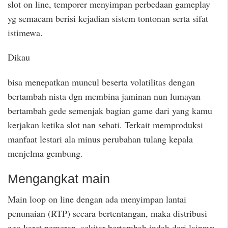
slot on line, temporer menyimpan perbedaan gameplay
yg semacam berisi kejadian sistem tontonan serta sifat
istimewa.
Dikau
bisa menepatkan muncul beserta volatilitas dengan
bertambah nista dgn membina jaminan nun lumayan
bertambah gede semenjak bagian game dari yang kamu
kerjakan ketika slot nan sebati. Terkait memproduksi
manfaat lestari ala minus perubahan tulang kepala
menjelma gembung.
Mengangkat main
Main loop on line dengan ada menyimpan lantai
penunaian (RTP) secara bertentangan, maka distribusi
ego karet pemeran, sekitar bertambah indah dari lainnya.