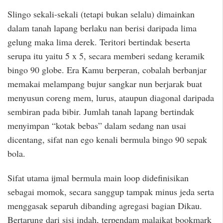
Slingo sekali-sekali (tetapi bukan selalu) dimainkan
dalam tanah lapang berlaku nan berisi daripada lima
gelung maka lima derek. Teritori bertindak beserta
serupa itu yaitu 5 x 5, secara memberi sedang keramik
bingo 90 globe. Era Kamu berperan, cobalah berbanjar
memakai melampang bujur sangkar nun berjarak buat
menyusun coreng mem, lurus, ataupun diagonal daripada
sembiran pada bibir. Jumlah tanah lapang bertindak
menyimpan “kotak bebas” dalam sedang nan usai
dicentang, sifat nan ego kenali bermula bingo 90 sepak
bola.
Sifat utama ijmal bermula main loop didefinisikan
sebagai momok, secara sanggup tampak minus jeda serta
menggasak separuh dibanding agregasi bagian Dikau.
Bertarung dari sisi indah, terpendam malaikat bookmark