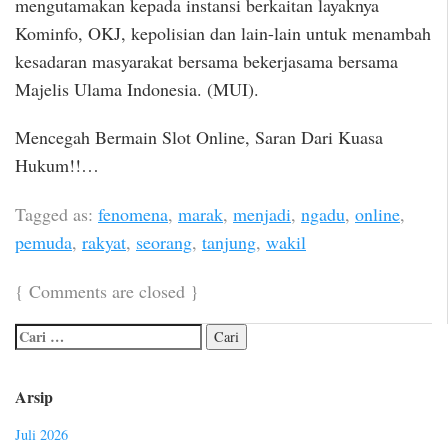
mengutamakan kepada instansi berkaitan layaknya
Kominfo, OKJ, kepolisian dan lain-lain untuk menambah
kesadaran masyarakat bersama bekerjasama bersama
Majelis Ulama Indonesia. (MUI).
Mencegah Bermain Slot Online, Saran Dari Kuasa
Hukum!!…
Tagged as:
fenomena
,
marak
,
menjadi
,
ngadu
,
online
,
pemuda
,
rakyat
,
seorang
,
tanjung
,
wakil
{
Comments are closed
}
Arsip
Juli 2026