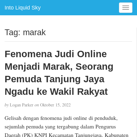
Into Liquid Sky
T
o
g
g
Tag:
marak
l
e
n
Fenomena Judi Online
a
v
Menjadi Marak, Seorang
i
g
Pemuda Tanjung Jaya
a
Ngadu ke Wakil Rakyat
t
i
o
by
Logan Parker
on
Oktober 15, 2022
n
Gelisah dengan fenomena judi online di penduduk,
sejumlah pemuda yang tergabung dalam Pengurus
Daerah (PK) KNPI Kecamatan Tanjungjaya, Kabupaten