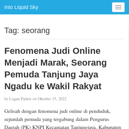
Into Liquid Sky
T
o
g
g
Tag:
seorang
l
e
n
Fenomena Judi Online
a
v
Menjadi Marak, Seorang
i
g
Pemuda Tanjung Jaya
a
Ngadu ke Wakil Rakyat
t
i
o
by
Logan Parker
on
Oktober 15, 2022
n
Gelisah dengan fenomena judi online di penduduk,
sejumlah pemuda yang tergabung dalam Pengurus
Daerah (PK) KNPI Kecamatan Tanjungjaya, Kabupaten