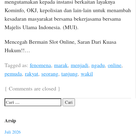
mengutamakan kepada instansi berkaitan layaknya
Kominfo, OKJ, kepolisian dan lain-lain untuk menambah
kesadaran masyarakat bersama bekerjasama bersama
Majelis Ulama Indonesia. (MUI).
Mencegah Bermain Slot Online, Saran Dari Kuasa
Hukum!!…
Tagged as:
fenomena
,
marak
,
menjadi
,
ngadu
,
online
,
pemuda
,
rakyat
,
seorang
,
tanjung
,
wakil
{
Comments are closed
}
Arsip
Juli 2026